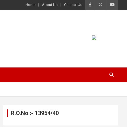
Home
About Us
Contact Us
R.O.No :- 13954/40