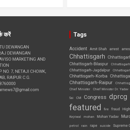
क करें
Tags
TU DEWANGAN
Accident
Amit Shah
arre
arrest
RAJ DEWANGAN
Chhattisgarh
Chhattisgar
AVISO MARKETING AND
Chhattisgarh-Bilaspur
Chhattisgar
TION
Chhattisgarh-Jagdalpur
Chhattisga
 NO. 7, NETAJI CHOWK,
Chhattisgarh-Korba
Chhattisga
B, RAIPUR C.G.
Chhattisgarh-Raipur
8760000
Chhattis
arnews7@gmail.com
Chief Minister
Chief Minister Dr. Yadav
dprcg
Congress
CM
Sai
featured
High
fire
fraud
Mur
Mohan Yadav
Kejriwal
mohan
rape
Supreme 
rain
petrol
suicide