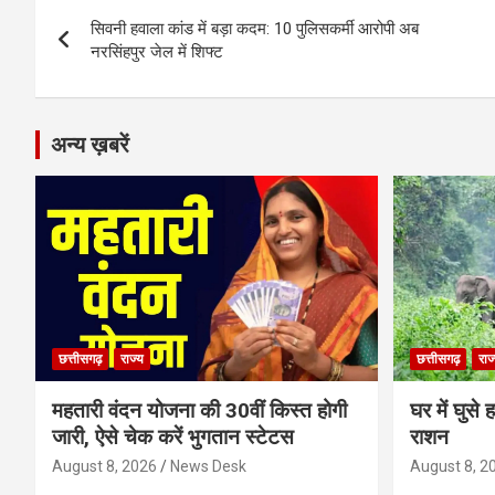
Post
o
er
p
m
k
सिवनी हवाला कांड में बड़ा कदम: 10 पुलिसकर्मी आरोपी अब
navigation
नरसिंहपुर जेल में शिफ्ट
k
p
अन्य ख़बरें
छत्तीसगढ़
राज्य
छत्तीसगढ़
राज
महतारी वंदन योजना की 30वीं किस्त होगी
घर में घुस
जारी, ऐसे चेक करें भुगतान स्टेटस
राशन
August 8, 2026
News Desk
August 8, 2