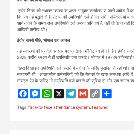
इंदौर निगम की स्थापना शाखा के अपर आयुक्त कार्यालय से जारी आदेश में 
कि अब नई पद्धति से ही स्टाफ की उपस्थिति दर्ज होगी। सभी अधिकारियों व कर
आने-जाने के समय रोज उपस्थिति दर्ज करना अनिवार्य है, नहीं तो वेतन नहीं
आखिरी तारीख थी।
इंदौर सबसे पीछे, भोपाल रहा अव्वल
नई व्यवस्था की प्रादेशिक स्तर पर प्रतिदिन मॉनिटरिंग हो रही है। इंदौर सबस
3828 करीब १७त्न ने ही उपस्थिति दर्ज कराई। भोपाल में 19739 रजिस्टर्ड म
चेहरा दिखाकर उपस्थिति दर्ज कराने में मशीन के जरिए मुसीबत हो रही थी। स
नाराजगी थी। आउटसोर्स कर्मचारियों, जो कि नेताओं के खास समर्थक आदि हैं, उ
मोबाइल ऐप के जरिए भी उपस्थिति दर्ज कराने की सुविधा हो और एक समान व्य
F
M
W
X
T
G
C
S
a
es
h
el
m
o
h
Tags:
face-to-face attendance system
,
featured
ce
se
at
e
ail
py
ar
b
n
s
gr
Li
e
o
g
A
a
n