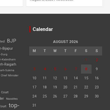
Calendar
BJP
sted
AUGUST 2026
h-Bijapur
M
T
W
T
F
S
S
h-Durg
1
2
rh-Kabirdham
rh-Raigarh
3
4
5
6
7
8
9
garh-Sukma
Chief Minister
10
11
12
13
14
15
16
17
18
19
20
21
22
23
 Court
24
25
26
27
28
29
30
der
Naxalites
top-
31
Court