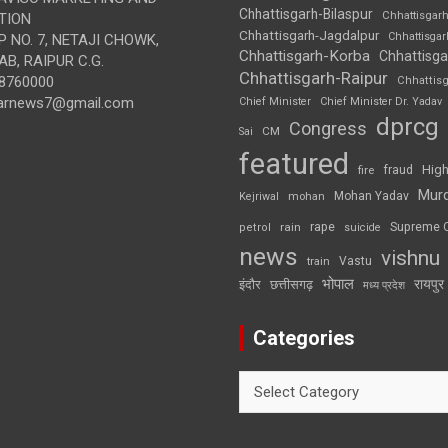
Chhattisgarh-Bilaspur
Chhattisgar
TION
Chhattisgarh-Jagdalpur
Chhattisga
 NO. 7, NETAJI CHOWK,
Chhattisgarh-Korba
Chhattisga
B, RAIPUR C.G.
Chhattisgarh-Raipur
8760000
Chhattis
arnews7@gmail.com
Chief Minister
Chief Minister Dr. Yadav
dprcg
Congress
CM
Sai
featured
High
fire
fraud
Mur
Mohan Yadav
Kejriwal
mohan
rape
Supreme 
rain
petrol
suicide
news
vishnu
Vastu
train
भोपाल
रायपुर
इंदौर
छत्तीसगढ़
मध्य प्रदेश
Categories
Categories