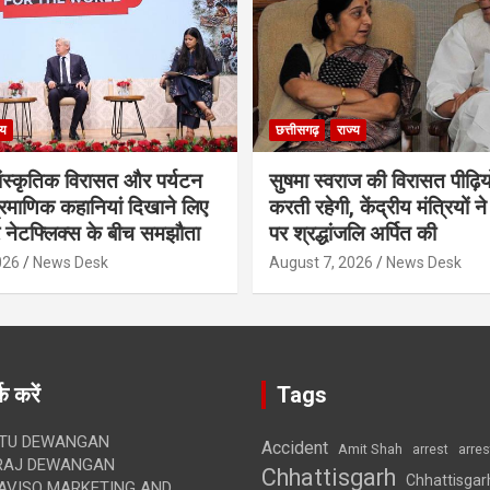
्य
छत्तीसगढ़
राज्य
ंस्कृतिक विरासत और पर्यटन
सुषमा स्वराज की विरासत पीढ़ियो
्रमाणिक कहानियां दिखाने लिए
करती रहेगी, केंद्रीय मंत्रियों ने
नेटफ्लिक्स के बीच समझौता
पर श्रद्धांजलि अर्पित की
026
News Desk
August 7, 2026
News Desk
क करें
Tags
TU DEWANGAN
Accident
Amit Shah
arre
arrest
RAJ DEWANGAN
Chhattisgarh
Chhattisgar
AVISO MARKETING AND