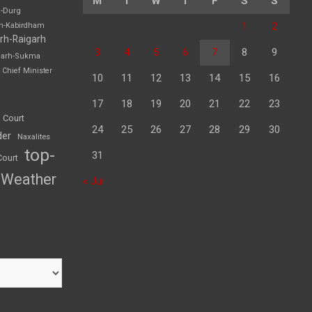
M
T
W
T
F
S
S
h-Durg
1
2
rh-Kabirdham
rh-Raigarh
3
4
5
6
7
8
9
garh-Sukma
Chief Minister
10
11
12
13
14
15
16
17
18
19
20
21
22
23
 Court
24
25
26
27
28
29
30
der
Naxalites
top-
31
Court
Weather
« Jul