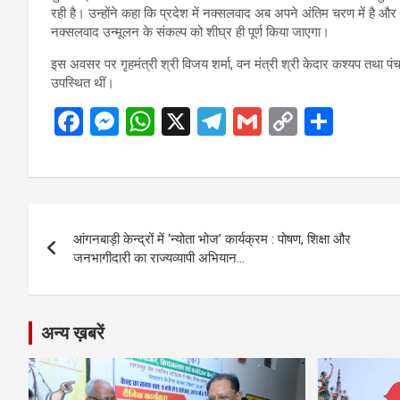
रही है। उन्होंने कहा कि प्रदेश में नक्सलवाद अब अपने अंतिम चरण में है और प्
नक्सलवाद उन्मूलन के संकल्प को शीघ्र ही पूर्ण किया जाएगा।
इस अवसर पर गृहमंत्री श्री विजय शर्मा, वन मंत्री श्री केदार कश्यप तथा प
उपस्थित थीं।
F
M
W
X
T
G
C
S
a
es
h
el
m
o
h
ce
se
at
e
ail
py
ar
b
n
s
gr
Li
e
Post
o
g
A
a
n
आंगनबाड़ी केन्द्रों में ‘न्योता भोज’ कार्यक्रम : पोषण, शिक्षा और
navigation
o
er
p
m
k
जनभागीदारी का राज्यव्यापी अभियान…
k
p
अन्य ख़बरें