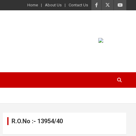
Home
About Us
Contact Us
R.O.No :- 13954/40