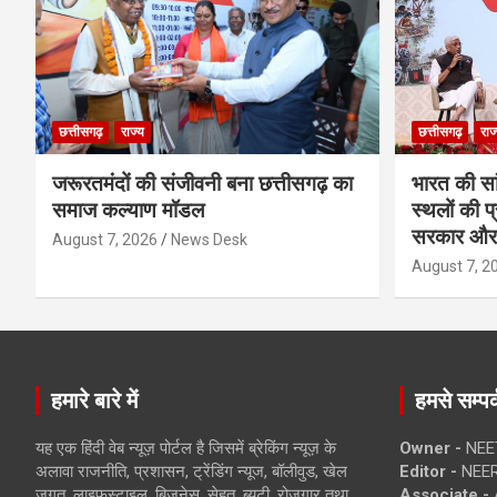
छत्तीसगढ़
राज्य
छत्तीसगढ़
राज
जरूरतमंदों की संजीवनी बना छत्तीसगढ़ का
भारत की सा
समाज कल्याण मॉडल
स्थलों की प
सरकार और 
August 7, 2026
News Desk
August 7, 2
हमारे बारे में
हमसे सम्पर्
यह एक हिंदी वेब न्यूज़ पोर्टल है जिसमें ब्रेकिंग न्यूज़ के
Owner -
NEE
अलावा राजनीति, प्रशासन, ट्रेंडिंग न्यूज, बॉलीवुड, खेल
Editor -
NEE
जगत, लाइफस्टाइल, बिजनेस, सेहत, ब्यूटी, रोजगार तथा
Associate -