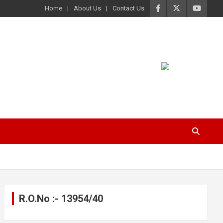
Home
About Us
Contact Us
R.O.No :- 13954/40