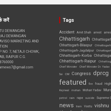
क करें
Tags
TU DEWANGAN
Accident
Amit Shah
arre
arrest
RAJ DEWANGAN
Chhattisgarh
Chhattisgar
AVISO MARKETING AND
Chhattisgarh-Bilaspur
Chhattisgar
TION
Chhattisgarh-Jagdalpur
Chhattisga
 NO. 7, NETAJI CHOWK,
Chhattisgarh-Korba
Chhattisga
B, RAIPUR C.G.
Chhattisgarh-Raipur
8760000
Chhattis
arnews7@gmail.com
Chief Minister
Chief Minister Dr. Yadav
dprcg
Congress
CM
Sai
featured
High
fire
fraud
Mur
Mohan Yadav
Kejriwal
mohan
rape
Supreme 
rain
petrol
suicide
news
vishnu
Vastu
train