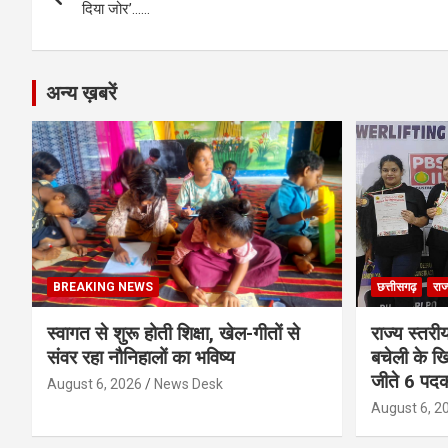
navigation
o
er
p
m
k
दिया जोर’……
k
p
अन्य ख़बरें
BREAKING NEWS
छत्तीसगढ़
राज
स्वागत से शुरू होती शिक्षा, खेल-गीतों से
राज्य स्तरीय
संवर रहा नौनिहालों का भविष्य
बचेली के खि
जीते 6 पद
August 6, 2026
News Desk
August 6, 2