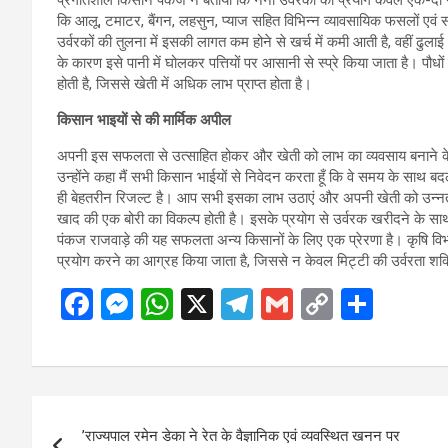
कि आलू, टमाटर, बैंगन, लहसुन, प्याज सहित विभिन्न व्यावसायिक फसलों एवं 
उर्वरकों की तुलना में इसकी लागत कम होने से खर्च में कमी आती है, वहीं ढ
के कारण इसे पानी में घोलकर पत्तियों पर आसानी से स्प्रे किया जाता है। पौधों क
होती है, जिससे खेती में अधिक लाभ प्राप्त होता है।
किसान भाइयों से की मार्मिक अपील
अपनी इस सफलता से उत्साहित होकर और खेती को लाभ का व्यवसाय बनाने के उद्द
उन्होंने कहा मैं सभी किसान भाईयों से निवेदन करता हूँ कि वे समय के साथ बद
ही बेहतरीन रिजल्ट है। आप सभी इसका लाभ उठाएं और अपनी खेती को उन्नत 
खाद की एक बोरी का विकल्प होती है। इसके प्रयोग से उर्वरक खरीदने के 
पंकज राजवाड़े की यह सफलता अन्य किसानों के लिए एक प्रेरणा है। कृषि विभा
प्रयोग करने का आग्रह किया जाता है, जिससे न केवल मिट्टी की उर्वरता शक्त
F
M
W
X
T
G
C
S
a
es
h
el
m
o
h
ce
se
at
e
ail
py
ar
b
n
s
gr
Li
e
Post
o
g
A
a
n
’राज्यपाल रमेन डेका ने रेत के वैज्ञानिक एवं व्यवस्थित खनन पर