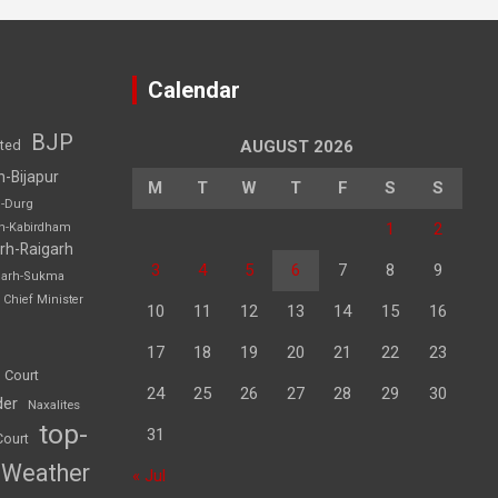
Calendar
BJP
sted
AUGUST 2026
h-Bijapur
M
T
W
T
F
S
S
h-Durg
1
2
rh-Kabirdham
rh-Raigarh
3
4
5
6
7
8
9
garh-Sukma
Chief Minister
10
11
12
13
14
15
16
17
18
19
20
21
22
23
 Court
24
25
26
27
28
29
30
der
Naxalites
top-
31
Court
Weather
« Jul