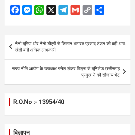
F
M
W
X
T
G
C
S
a
es
h
el
m
o
h
ce
se
at
e
ail
py
ar
b
n
s
gr
Li
e
Post
नैनो यूरिया और नैनो डीएपी से किसान भागवत प्रसाद टंडन की बढ़ी आय,
o
g
A
a
n
navigation
खेती बनी अधिक लाभकारी
o
er
p
m
k
k
p
राज्य नीति आयोग के उपाध्यक्ष गणेश शंकर मिश्रा से यूनिसेफ छत्तीसगढ़
प्रमुख ने की सौजन्य भेंट
R.O.No :- 13954/40
विज्ञापन