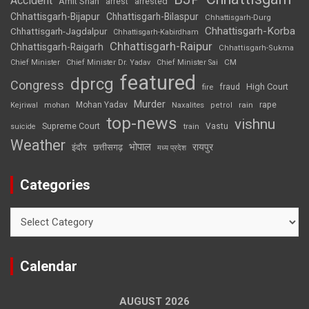
Accident
Amit Shah
arrested
arrest
Chhattisgarh-Bijapur
Chhattisgarh-Bilaspur
Chhattisgarh-Durg
Chhattisgarh-Korba
Chhattisgarh-Jagdalpur
Chhattisgarh-Kabirdham
Chhattisgarh-Raipur
Chhattisgarh-Raigarh
Chhattisgarh-Sukma
CM
Chief Minister
Chief Minister Dr. Yadav
Chief Minister Sai
featured
dprcg
Congress
High Court
fire
fraud
Murder
rape
Mohan Yadav
Naxalites
rain
Kejriwal
mohan
petrol
top-news
vishnu
Supreme Court
Vastu
suicide
train
Weather
भोपाल
रायपुर
इंदौर
छत्तीसगढ़
मध्य प्रदेश
Categories
Categories
Calendar
AUGUST 2026