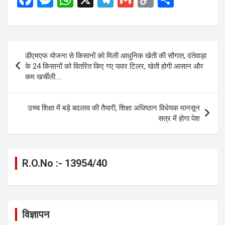
a
es
h
el
m
o
h
ce
se
at
e
ail
py
ar
b
n
s
gr
Li
e
Post
डीएमएफ योजना से किसानों को मिली आधुनिक खेती की सौगात, दंतेवाड़ा
o
g
A
a
n
navigation
के 24 किसानों को वितरित किए गए पावर टिलर, खेती होगी आसान और
o
er
p
m
k
कम खर्चीली….
k
p
उच्च शिक्षा में बड़े बदलाव की तैयारी, शिक्षा अधिष्ठान विधेयक मानसून
सत्र में होगा पेश
R.O.No :- 13954/40
विज्ञापन