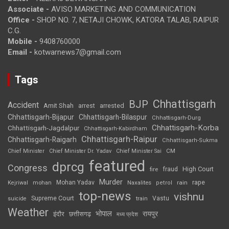
Associate -
AVISO MARKETING AND COMMUNICATION
Office -
SHOP NO. 7, NETAJI CHOWK, KATORA TALAB, RAIPUR
C.G.
Mobile -
9408760000
Email -
kotwarnews7@gmail.com
Tags
Chhattisgarh
BJP
Accident
Amit Shah
arrested
arrest
Chhattisgarh-Bijapur
Chhattisgarh-Bilaspur
Chhattisgarh-Durg
Chhattisgarh-Korba
Chhattisgarh-Jagdalpur
Chhattisgarh-Kabirdham
Chhattisgarh-Raipur
Chhattisgarh-Raigarh
Chhattisgarh-Sukma
CM
Chief Minister
Chief Minister Dr. Yadav
Chief Minister Sai
featured
dprcg
Congress
High Court
fire
fraud
Murder
rape
Mohan Yadav
Naxalites
rain
Kejriwal
mohan
petrol
top-news
vishnu
Supreme Court
Vastu
suicide
train
Weather
भोपाल
रायपुर
इंदौर
छत्तीसगढ़
मध्य प्रदेश