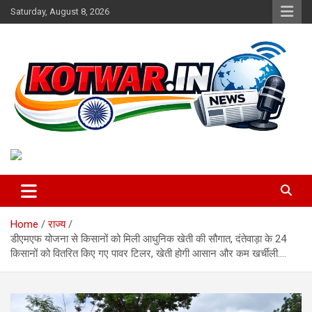
Skip
Saturday, August 8, 2026
to
content
Voice of Rural India
kotwar.in
Home
राज्य
डीएमएफ योजना से किसानों को मिली आधुनिक खेती की सौगात, दंतेवाड़ा के 24
किसानों को वितरित किए गए पावर टिलर, खेती होगी आसान और कम खर्चीली….