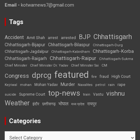
Email -
kotwarnews7@gmail.com
Tags
Chhattisgarh
BJP
Accident
Amit Shah
arrested
arrest
Chhattisgarh-Bijapur
Chhattisgarh-Bilaspur
Chhattisgarh-Durg
Chhattisgarh-Korba
Chhattisgarh-Jagdalpur
Chhattisgarh-Kabirdham
Chhattisgarh-Raipur
Chhattisgarh-Raigarh
Chhattisgarh-Sukma
CM
Chief Minister
Chief Minister Dr. Yadav
Chief Minister Sai
featured
dprcg
Congress
High Court
fire
fraud
Murder
rape
Mohan Yadav
Naxalites
rain
Kejriwal
mohan
petrol
top-news
vishnu
Supreme Court
Vastu
suicide
train
Weather
भोपाल
रायपुर
इंदौर
छत्तीसगढ़
मध्य प्रदेश
Categories
Categories