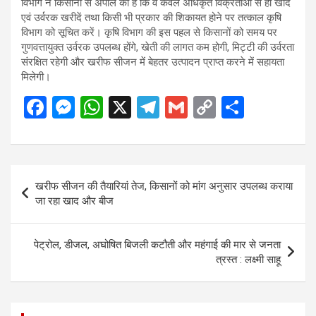
विभाग ने किसानों से अपील की है कि वे केवल अधिकृत विक्रेताओं से ही खाद
एवं उर्वरक खरीदें तथा किसी भी प्रकार की शिकायत होने पर तत्काल कृषि
विभाग को सूचित करें। कृषि विभाग की इस पहल से किसानों को समय पर
गुणवत्तायुक्त उर्वरक उपलब्ध होंगे, खेती की लागत कम होगी, मिट्टी की उर्वरता
संरक्षित रहेगी और खरीफ सीजन में बेहतर उत्पादन प्राप्त करने में सहायता
मिलेगी।
F
M
W
X
T
G
C
S
a
es
h
el
m
o
h
ce
se
at
e
ail
py
ar
b
n
s
gr
Li
e
Post
खरीफ सीजन की तैयारियां तेज, किसानों को मांग अनुसार उपलब्ध कराया
o
g
A
a
n
navigation
जा रहा खाद और बीज
o
er
p
m
k
k
p
पेट्रोल, डीजल, अघोषित बिजली कटौती और महंगाई की मार से जनता
त्रस्त : लक्ष्मी साहू