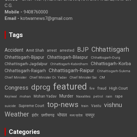
C.G.
Mobile -
9408760000
Email -
kotwarnews7@gmail.com
Tags
Chhattisgarh
BJP
Accident
Amit Shah
arrested
arrest
Chhattisgarh-Bijapur
Chhattisgarh-Bilaspur
Chhattisgarh-Durg
Chhattisgarh-Korba
Chhattisgarh-Jagdalpur
Chhattisgarh-Kabirdham
Chhattisgarh-Raipur
Chhattisgarh-Raigarh
Chhattisgarh-Sukma
CM
Chief Minister
Chief Minister Dr. Yadav
Chief Minister Sai
featured
dprcg
Congress
High Court
fire
fraud
Murder
rape
Mohan Yadav
Naxalites
rain
Kejriwal
mohan
petrol
top-news
vishnu
Supreme Court
Vastu
suicide
train
Weather
भोपाल
रायपुर
इंदौर
छत्तीसगढ़
मध्य प्रदेश
Categories