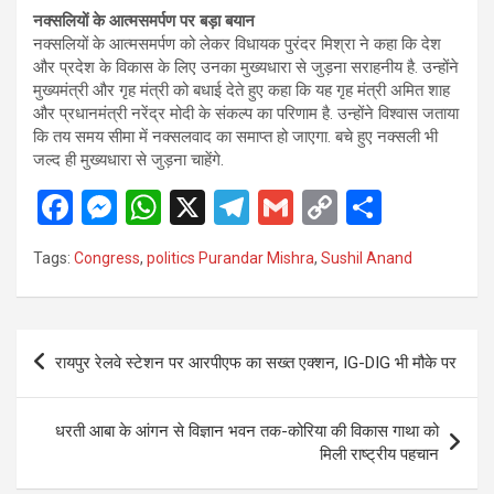
नक्सलियों के आत्मसमर्पण पर बड़ा बयान
नक्सलियों के आत्मसमर्पण को लेकर विधायक पुरंदर मिश्रा ने कहा कि देश
और प्रदेश के विकास के लिए उनका मुख्यधारा से जुड़ना सराहनीय है. उन्होंने
मुख्यमंत्री और गृह मंत्री को बधाई देते हुए कहा कि यह गृह मंत्री अमित शाह
और प्रधानमंत्री नरेंद्र मोदी के संकल्प का परिणाम है. उन्होंने विश्वास जताया
कि तय समय सीमा में नक्सलवाद का समाप्त हो जाएगा. बचे हुए नक्सली भी
जल्द ही मुख्यधारा से जुड़ना चाहेंगे.
F
M
W
X
T
G
C
S
a
es
h
el
m
o
h
Tags:
Congress
,
politics Purandar Mishra
,
Sushil Anand
ce
se
at
e
ail
py
ar
b
n
s
gr
Li
e
o
g
A
a
n
Post
रायपुर रेलवे स्टेशन पर आरपीएफ का सख्त एक्शन, IG-DIG भी मौके पर
o
er
p
m
k
navigation
k
p
धरती आबा के आंगन से विज्ञान भवन तक-कोरिया की विकास गाथा को
मिली राष्ट्रीय पहचान