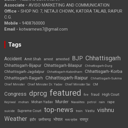
Associate -
AVISO MARKETING AND COMMUNICATION
Office -
SHOP NO. 7, NETAJI CHOWK, KATORA TALAB, RAIPUR
C.G.
Mobile -
9408760000
Email -
kotwarnews7@gmail.com
Tags
Chhattisgarh
BJP
Accident
Amit Shah
arrested
arrest
Chhattisgarh-Bijapur
Chhattisgarh-Bilaspur
Chhattisgarh-Durg
Chhattisgarh-Korba
Chhattisgarh-Jagdalpur
Chhattisgarh-Kabirdham
Chhattisgarh-Raipur
Chhattisgarh-Raigarh
Chhattisgarh-Sukma
CM
Chief Minister
Chief Minister Dr. Yadav
Chief Minister Sai
featured
dprcg
Congress
High Court
fire
fraud
Murder
rape
Mohan Yadav
Naxalites
rain
Kejriwal
mohan
petrol
top-news
vishnu
Supreme Court
Vastu
suicide
train
Weather
भोपाल
रायपुर
इंदौर
छत्तीसगढ़
मध्य प्रदेश