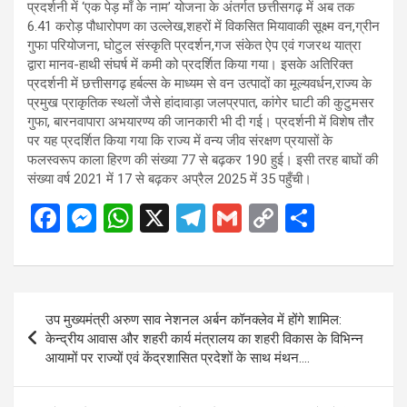
प्रदर्शनी में ‘एक पेड़ माँ के नाम’ योजना के अंतर्गत छत्तीसगढ़ में अब तक
6.41 करोड़ पौधारोपण का उल्लेख,शहरों में विकसित मियावाकी सूक्ष्म वन,ग्रीन
गुफा परियोजना, घोटुल संस्कृति प्रदर्शन,गज संकेत ऐप एवं गजरथ यात्रा
द्वारा मानव-हाथी संघर्ष में कमी को प्रदर्शित किया गया। इसके अतिरिक्त
प्रदर्शनी में छत्तीसगढ़ हर्बल्स के माध्यम से वन उत्पादों का मूल्यवर्धन,राज्य के
प्रमुख प्राकृतिक स्थलों जैसे हांदावाड़ा जलप्रपात, कांगेर घाटी की कुटुमसर
गुफा, बारनवापारा अभयारण्य की जानकारी भी दी गई। प्रदर्शनी में विशेष तौर
पर यह प्रदर्शित किया गया कि राज्य में वन्य जीव संरक्षण प्रयासों के
फलस्वरूप काला हिरण की संख्या 77 से बढ़कर 190 हुई। इसी तरह बाघों की
संख्या वर्ष 2021 में 17 से बढ़कर अप्रैल 2025 में 35 पहुँची।
F
M
W
X
T
G
C
S
a
es
h
el
m
o
h
ce
se
at
e
ail
py
ar
b
n
s
gr
Li
e
Post
उप मुख्यमंत्री अरुण साव नेशनल अर्बन कॉनक्लेव में होंगे शामिल:
o
g
A
a
n
navigation
केन्द्रीय आवास और शहरी कार्य मंत्रालय का शहरी विकास के विभिन्न
o
er
p
m
k
आयामों पर राज्यों एवं केंद्रशासित प्रदेशों के साथ मंथन….
k
p