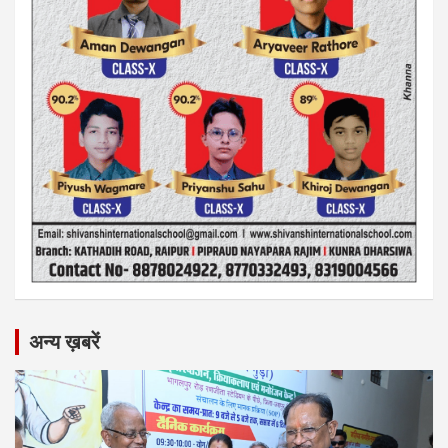
अन्य ख़बरें