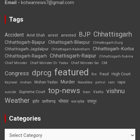
Email -
kotwarnews7@gmail.com
Tags
Chhattisgarh
BJP
Accident
Amit Shah
arrested
arrest
Chhattisgarh-Bijapur
Chhattisgarh-Bilaspur
Chhattisgarh-Durg
Chhattisgarh-Korba
Chhattisgarh-Jagdalpur
Chhattisgarh-Kabirdham
Chhattisgarh-Raipur
Chhattisgarh-Raigarh
Chhattisgarh-Sukma
CM
Chief Minister
Chief Minister Dr. Yadav
Chief Minister Sai
featured
dprcg
Congress
High Court
fire
fraud
Murder
rape
Mohan Yadav
Naxalites
rain
Kejriwal
mohan
petrol
top-news
vishnu
Supreme Court
Vastu
suicide
train
Weather
भोपाल
रायपुर
इंदौर
छत्तीसगढ़
मध्य प्रदेश
Categories
Categories