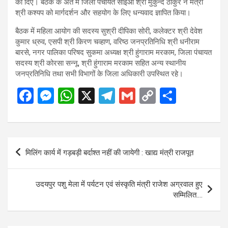
को दिए। बैठक के अंत में जिला पंचायत सीईओ श्री मुकुन्द ठाकुर ने मंत्री
श्री कश्यप को मार्गदर्शन और सहयोग के लिए धन्यवाद ज्ञापित किया।
बैठक में महिला आयोग की सदस्य सुश्री दीपिका सोरी, कलेक्टर श्री देवेश
कुमार ध्रुव, एसपी श्री किरण चव्हाण, वरिष्ठ जनप्रतिनिधि श्री धनीराम
बारसे, नगर पालिका परिषद सुकमा अध्यक्ष श्री हुंगाराम मरकाम, जिला पंचायत
सदस्य श्री कोरसा सन्नू, श्री हुंगाराम मरकाम सहित अन्य स्थानीय
जनप्रतिनिधि तथा सभी विभागों के जिला अधिकारी उपस्थित रहे।
F
M
W
X
T
G
C
S
a
es
h
el
m
o
h
ce
se
at
e
ail
py
ar
b
n
s
gr
Li
e
Post
मिलिंग कार्य में गड़बड़ी बर्दाश्त नहीं की जायेगी : खाद्य मंत्री राजपूत
o
g
A
a
n
navigation
o
er
p
m
k
उदयपुर पशु मेला में पर्यटन एवं संस्कृति मंत्री राजेश अग्रवाल हुए
k
p
सम्मिलित….