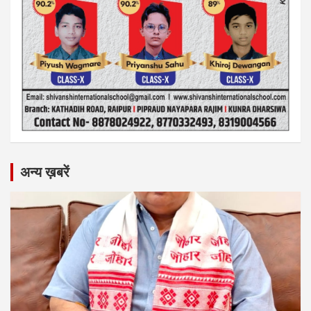
अन्य ख़बरें