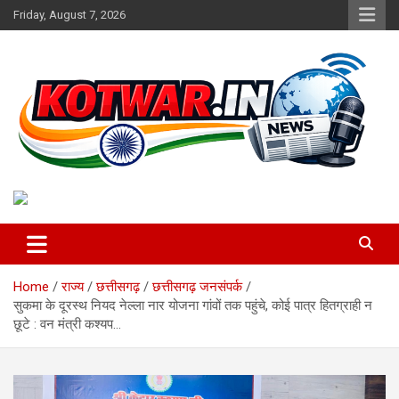
Skip
Friday, August 7, 2026
to
content
Voice of Rural India
kotwar.in
Home
राज्य
छत्तीसगढ़
छत्तीसगढ़ जनसंपर्क
सुकमा के दूरस्थ नियद नेल्ला नार योजना गांवों तक पहुंचे, कोई पात्र हितग्राही न
छूटे : वन मंत्री कश्यप…