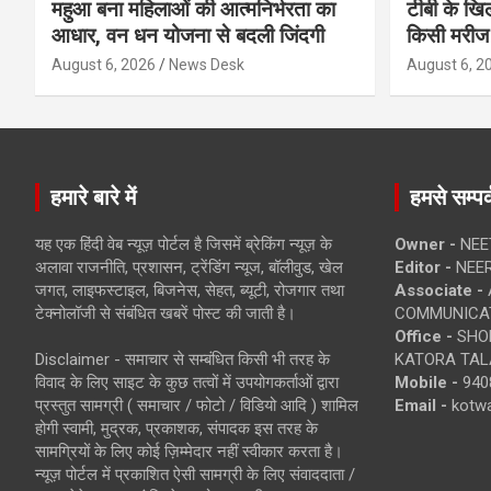
महुआ बना महिलाओं की आत्मनिर्भरता का
टीबी के खिल
आधार, वन धन योजना से बदली जिंदगी
किसी मरीज 
August 6, 2026
News Desk
August 6, 2
हमारे बारे में
हमसे सम्पर्
यह एक हिंदी वेब न्यूज़ पोर्टल है जिसमें ब्रेकिंग न्यूज़ के
Owner -
NEE
अलावा राजनीति, प्रशासन, ट्रेंडिंग न्यूज, बॉलीवुड, खेल
Editor -
NEE
जगत, लाइफस्टाइल, बिजनेस, सेहत, ब्यूटी, रोजगार तथा
Associate -
टेक्नोलॉजी से संबंधित खबरें पोस्ट की जाती है।
COMMUNICA
Office -
SHOP
Disclaimer - समाचार से सम्बंधित किसी भी तरह के
KATORA TALA
विवाद के लिए साइट के कुछ तत्वों में उपयोगकर्ताओं द्वारा
Mobile -
940
प्रस्तुत सामग्री ( समाचार / फोटो / विडियो आदि ) शामिल
Email -
kotw
होगी स्वामी, मुद्रक, प्रकाशक, संपादक इस तरह के
सामग्रियों के लिए कोई ज़िम्मेदार नहीं स्वीकार करता है।
न्यूज़ पोर्टल में प्रकाशित ऐसी सामग्री के लिए संवाददाता /