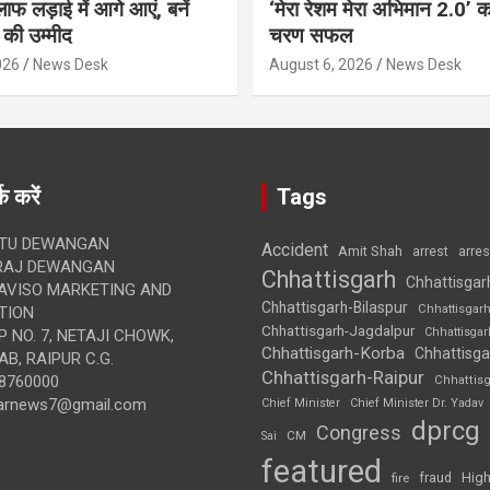
ाफ लड़ाई में आगे आएं, बनें
‘मेरा रेशम मेरा अभिमान 2.0’ 
की उम्मीद
चरण सफल
026
News Desk
August 6, 2026
News Desk
क करें
Tags
TU DEWANGAN
Accident
Amit Shah
arre
arrest
RAJ DEWANGAN
Chhattisgarh
Chhattisgar
AVISO MARKETING AND
Chhattisgarh-Bilaspur
Chhattisgar
TION
Chhattisgarh-Jagdalpur
Chhattisga
 NO. 7, NETAJI CHOWK,
Chhattisgarh-Korba
Chhattisga
B, RAIPUR C.G.
Chhattisgarh-Raipur
8760000
Chhattis
arnews7@gmail.com
Chief Minister
Chief Minister Dr. Yadav
dprcg
Congress
CM
Sai
featured
High
fire
fraud