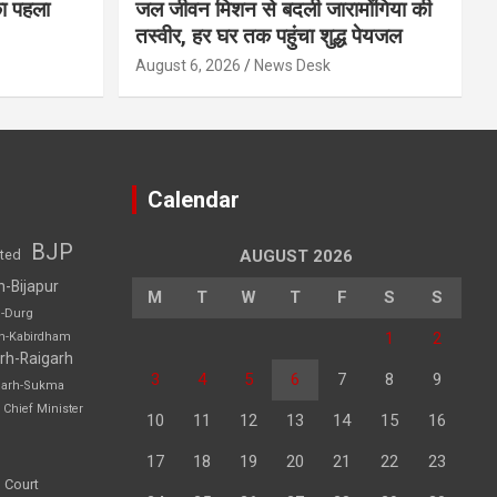
का पहला
जल जीवन मिशन से बदली जारामोंगिया की
तस्वीर, हर घर तक पहुंचा शुद्ध पेयजल
August 6, 2026
News Desk
Calendar
BJP
sted
AUGUST 2026
h-Bijapur
M
T
W
T
F
S
S
h-Durg
1
2
rh-Kabirdham
rh-Raigarh
3
4
5
6
7
8
9
garh-Sukma
Chief Minister
10
11
12
13
14
15
16
17
18
19
20
21
22
23
 Court