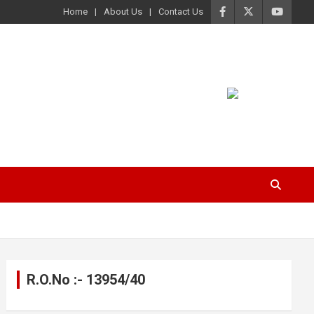
Home
About Us
Contact Us
R.O.No :- 13954/40