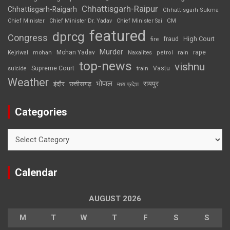
Chhattisgarh-Raipur
Chhattisgarh-Raigarh
Chhattisgarh-Sukma
CM
Chief Minister
Chief Minister Dr. Yadav
Chief Minister Sai
featured
dprcg
Congress
High Court
fire
fraud
Murder
rape
Mohan Yadav
Naxalites
rain
Kejriwal
mohan
petrol
top-news
vishnu
Supreme Court
Vastu
suicide
train
Weather
भोपाल
रायपुर
इंदौर
छत्तीसगढ़
मध्य प्रदेश
Categories
Categories
Calendar
AUGUST 2026
M
T
W
T
F
S
S