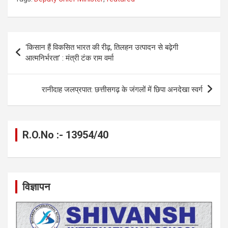
ce
se
at
e
ail
py
ar
b
n
s
gr
Li
e
o
g
A
a
n
Post
‘किसान हैं विकसित भारत की रीढ़, तिलहन उत्पादन से बढ़ेगी
o
er
p
m
k
navigation
आत्मनिर्भरता’ : मंत्री टंक राम वर्मा
k
p
रानीदाह जलप्रपात: छत्तीसगढ़ के जंगलों में छिपा अनदेखा स्वर्ग
R.O.No :- 13954/40
विज्ञापन