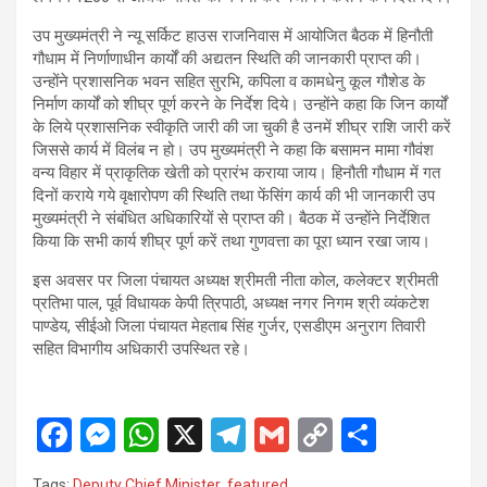
उप मुख्यमंत्री ने न्यू सर्किट हाउस राजनिवास में आयोजित बैठक में हिनौती
गौधाम में निर्णाणाधीन कार्यों की अद्यतन स्थिति की जानकारी प्राप्त की।
उन्होंने प्रशासनिक भवन सहित सुरभि, कपिला व कामधेनु कूल गौशेड के
निर्माण कार्यों को शीघ्र पूर्ण करने के निर्देश दिये। उन्होंने कहा कि जिन कार्यों
के लिये प्रशासनिक स्वीकृति जारी की जा चुकी है उनमें शीघ्र राशि जारी करें
जिससे कार्य में विलंब न हो। उप मुख्यमंत्री ने कहा कि बसामन मामा गौवंश
वन्य विहार में प्राकृतिक खेती को प्रारंभ कराया जाय। हिनौती गौधाम में गत
दिनों कराये गये वृक्षारोपण की स्थिति तथा फेंसिंग कार्य की भी जानकारी उप
मुख्यमंत्री ने संबंधित अधिकारियों से प्राप्त की। बैठक में उन्होंने निर्देशित
किया कि सभी कार्य शीघ्र पूर्ण करें तथा गुणवत्ता का पूरा ध्यान रखा जाय।
इस अवसर पर जिला पंचायत अध्यक्ष श्रीमती नीता कोल, कलेक्टर श्रीमती
प्रतिभा पाल, पूर्व विधायक केपी त्रिपाठी, अध्यक्ष नगर निगम श्री व्यंकटेश
पाण्डेय, सीईओ जिला पंचायत मेहताब सिंह गुर्जर, एसडीएम अनुराग तिवारी
सहित विभागीय अधिकारी उपस्थित रहे।
F
M
W
X
T
G
C
S
a
es
h
el
m
o
h
Tags:
Deputy Chief Minister
,
featured