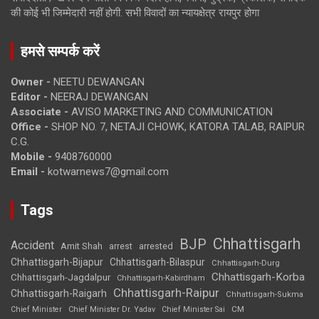
की कोई भी जिम्मेदारी नहीं होगी. सभी विवादों का न्यायक्षेत्र रायपुर होगा
हमसे सम्पर्क करें
Owner -
NEETU DEWANGAN
Editor -
NEERAJ DEWANGAN
Associate -
AVISO MARKETING AND COMMUNICATION
Office -
SHOP NO. 7, NETAJI CHOWK, KATORA TALAB, RAIPUR
C.G.
Mobile -
9408760000
Email -
kotwarnews7@gmail.com
Tags
Chhattisgarh
BJP
Accident
Amit Shah
arrested
arrest
Chhattisgarh-Bijapur
Chhattisgarh-Bilaspur
Chhattisgarh-Durg
Chhattisgarh-Korba
Chhattisgarh-Jagdalpur
Chhattisgarh-Kabirdham
Chhattisgarh-Raipur
Chhattisgarh-Raigarh
Chhattisgarh-Sukma
CM
Chief Minister
Chief Minister Dr. Yadav
Chief Minister Sai