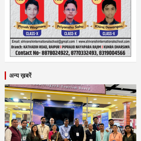
अन्य ख़बरें