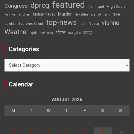
featured
dprcg
Congress
High Court
fire
fraud
Murder
rape
Mohan Yadav
Naxalites
rain
Kejriwal
mohan
petrol
top-news
vishnu
Supreme Court
Vastu
suicide
train
Weather
भोपाल
रायपुर
इंदौर
छत्तीसगढ़
मध्य प्रदेश
Categories
Categories
Calendar
AUGUST 2026
M
T
W
T
F
S
S
1
2
3
4
5
6
7
8
9