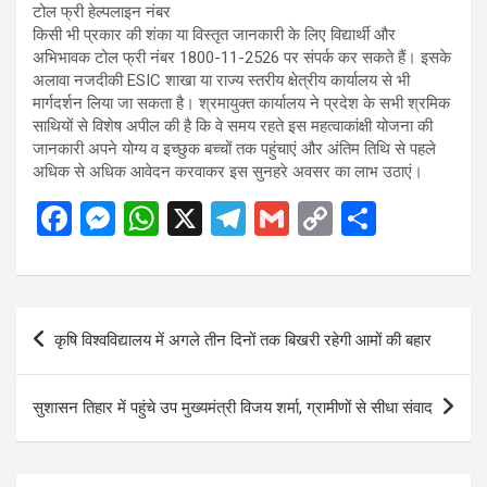
टोल फ्री हेल्पलाइन नंबर
किसी भी प्रकार की शंका या विस्तृत जानकारी के लिए विद्यार्थी और
अभिभावक टोल फ्री नंबर 1800-11-2526 पर संपर्क कर सकते हैं। इसके
अलावा नजदीकी ESIC शाखा या राज्य स्तरीय क्षेत्रीय कार्यालय से भी
मार्गदर्शन लिया जा सकता है। श्रमायुक्त कार्यालय ने प्रदेश के सभी श्रमिक
साथियों से विशेष अपील की है कि वे समय रहते इस महत्वाकांक्षी योजना की
जानकारी अपने योग्य व इच्छुक बच्चों तक पहुंचाएं और अंतिम तिथि से पहले
अधिक से अधिक आवेदन करवाकर इस सुनहरे अवसर का लाभ उठाएं।
F
M
W
X
T
G
C
S
a
es
h
el
m
o
h
ce
se
at
e
ail
py
ar
b
n
s
gr
Li
e
Post
कृषि विश्वविद्यालय में अगले तीन दिनों तक बिखरी रहेगी आमों की बहार
o
g
A
a
n
navigation
o
er
p
m
k
सुशासन तिहार में पहुंचे उप मुख्यमंत्री विजय शर्मा, ग्रामीणों से सीधा संवाद
k
p