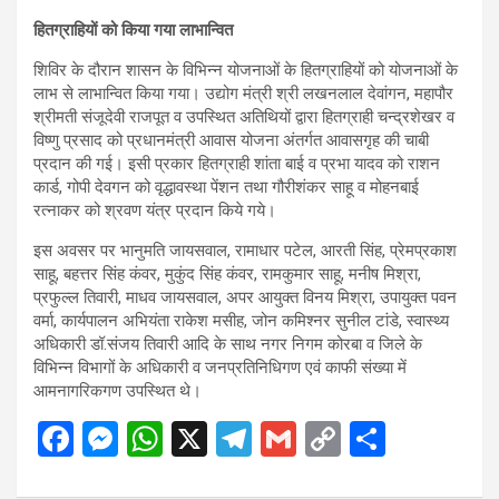
हितग्राहियों को किया गया लाभान्वित
शिविर के दौरान शासन के विभिन्न योजनाओं के हितग्राहियों को योजनाओं के
लाभ से लाभान्वित किया गया। उद्योग मंत्री श्री लखनलाल देवांगन, महापौर
श्रीमती संजूदेवी राजपूत व उपस्थित अतिथियों द्वारा हितग्राही चन्द्रशेखर व
विष्णु प्रसाद को प्रधानमंत्री आवास योजना अंतर्गत आवासगृह की चाबी
प्रदान की गई। इसी प्रकार हितग्राही शांता बाई व प्रभा यादव को राशन
कार्ड, गोपी देवगन को वृद्धावस्था पेंशन तथा गौरीशंकर साहू व मोहनबाई
रत्नाकर को श्रवण यंत्र प्रदान किये गये।
इस अवसर पर भानुमति जायसवाल, रामाधार पटेल, आरती सिंह, प्रेमप्रकाश
साहू, बहत्तर सिंह कंवर, मुकुंद सिंह कंवर, रामकुमार साहू, मनीष मिश्रा,
प्रफुल्ल तिवारी, माधव जायसवाल, अपर आयुक्त विनय मिश्रा, उपायुक्त पवन
वर्मा, कार्यपालन अभियंता राकेश मसीह, जोन कमिश्नर सुनील टांडे, स्वास्थ्य
अधिकारी डॉ.संजय तिवारी आदि के साथ नगर निगम कोरबा व जिले के
विभिन्न विभागों के अधिकारी व जनप्रतिनिधिगण एवं काफी संख्या में
आमनागरिकगण उपस्थित थे।
F
M
W
X
T
G
C
S
a
es
h
el
m
o
h