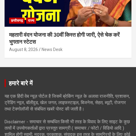
छत्तीसगढ़
राज्य
महतारी वंदन योजना की 30वीं किस्त होगी जारी, ऐसे चेक करें
भुगतान स्टेटस
August 8, 2026
News Desk
हमारे बारे में
यह एक हिंदी वेब न्यूज़ पोर्टल है जिसमें ब्रेकिंग न्यूज़ के अलावा राजनीति, प्रशासन,
ट्रेंडिंग न्यूज, बॉलीवुड, खेल जगत, लाइफस्टाइल, बिजनेस, सेहत, ब्यूटी, रोजगार
तथा टेक्नोलॉजी से संबंधित खबरें पोस्ट की जाती है।
Disclaimer - समाचार से सम्बंधित किसी भी तरह के विवाद के लिए साइट के कुछ
तत्वों में उपयोगकर्ताओं द्वारा प्रस्तुत सामग्री ( समाचार / फोटो / विडियो आदि )
शामिल होगी स्वामी, मुद्रक, प्रकाशक, संपादक इस तरह के सामग्रियों के लिए कोई