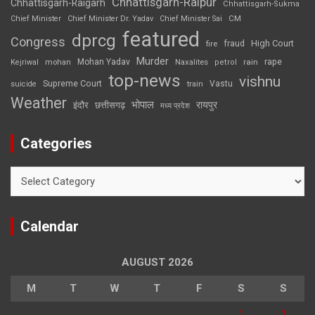
Chhattisgarh-Raipur
Chhattisgarh-Raigarh
Chhattisgarh-Sukma
CM
Chief Minister
Chief Minister Dr. Yadav
Chief Minister Sai
featured
dprcg
Congress
High Court
fire
fraud
Murder
rape
Mohan Yadav
Naxalites
rain
Kejriwal
mohan
petrol
top-news
vishnu
Supreme Court
Vastu
suicide
train
Weather
भोपाल
रायपुर
इंदौर
छत्तीसगढ़
मध्य प्रदेश
Categories
Categories
Calendar
AUGUST 2026
M
T
W
T
F
S
S
1
2