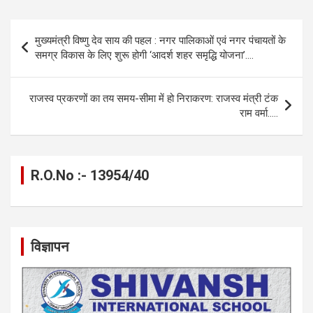
ce
se
at
e
ail
py
ar
b
n
s
gr
Li
e
Post
मुख्यमंत्री विष्णु देव साय की पहल : नगर पालिकाओं एवं नगर पंचायतों के
o
g
A
a
n
navigation
समग्र विकास के लिए शुरू होगी ‘आदर्श शहर समृद्धि योजना’….
o
er
p
m
k
k
p
राजस्व प्रकरणों का तय समय-सीमा में हो निराकरण: राजस्व मंत्री टंक
राम वर्मा…..
R.O.No :- 13954/40
विज्ञापन