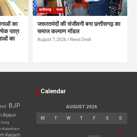
छत्तीसगढ़
राज्य
नाओं का
जरूरतमंदों की संजीवनी बना छत्तीसगढ़ का
्येक पात्र
समाज कल्याण मॉडल
नाओं का
August 7, 2026
News Desk
Calendar
BJP
sted
AUGUST 2026
h-Bijapur
M
T
W
T
F
S
S
h-Durg
1
2
rh-Kabirdham
rh-Raigarh