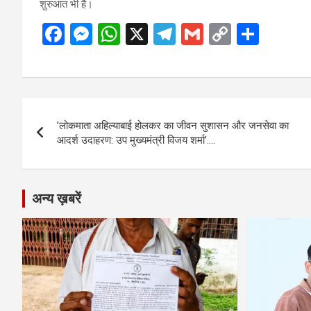
शुरुआत भी है।
F
M
W
X
T
G
C
S
a
es
h
el
m
o
h
ce
se
at
e
ail
py
ar
b
n
s
gr
Li
e
Post
o
g
A
a
n
’लोकमाता अहिल्याबाई होलकर का जीवन सुशासन और जनसेवा का
navigation
o
er
p
m
k
आदर्श उदाहरण: उप मुख्यमंत्री विजय शर्मा’….
k
p
अन्य ख़बरें