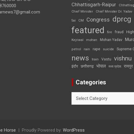
Chhattisgarh-Raipur
8760000
Chhattis
arnews7@gmail.com
Chief Minister
Chief Minister Dr. Yadav
dprcg
Congress
CM
Sai
featured
High
fire
fraud
Mur
Mohan Yadav
Kejriwal
mohan
rape
Supreme 
rain
petrol
suicide
news
vishnu
Vastu
train
भोपाल
रायपुर
इंदौर
छत्तीसगढ़
मध्य प्रदेश
Categories
Categories
e Horse
Proudly Powered by:
WordPress