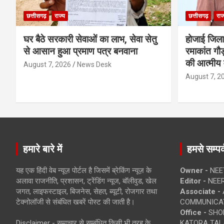
छत्तीसगढ़
राज्य
छत्तीसगढ़
राज
घर बैठे सरकारी सेवाओं का लाभ, सेवा सेतु
होजाई जिल
से आसान हुआ प्रमाण पत्र बनवाना
रमाकांत गौड़
की आत्मीय 
August 7, 2026
News Desk
August 7, 2
हमारे बारे में
हमसे सम्पर्
यह एक हिंदी वेब न्यूज़ पोर्टल है जिसमें ब्रेकिंग न्यूज़ के
Owner -
NEE
अलावा राजनीति, प्रशासन, ट्रेंडिंग न्यूज, बॉलीवुड, खेल
Editor -
NEE
जगत, लाइफस्टाइल, बिजनेस, सेहत, ब्यूटी, रोजगार तथा
Associate -
टेक्नोलॉजी से संबंधित खबरें पोस्ट की जाती है।
COMMUNICA
Office -
SHOP
Disclaimer - समाचार से सम्बंधित किसी भी तरह के
KATORA TALA