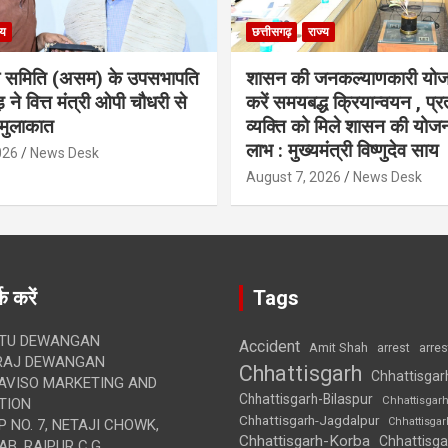
्य
छत्तीसगढ़
राज्य
ा समिति (असम) के उपसभापति
शासन की जनकल्याणकारी योज
 ने वित्त मंत्री ओपी चौधरी से
करें समयबद्ध क्रियान्वयन , प्रत
मुलाकात
व्यक्ति को मिले शासन की योज
लाभ : मुख्यमंत्री विष्णुदेव साय
026
News Desk
August 7, 2026
News Desk
क करें
Tags
TU DEWANGAN
Accident
Amit Shah
arre
arrest
RAJ DEWANGAN
Chhattisgarh
Chhattisgar
AVISO MARKETING AND
Chhattisgarh-Bilaspur
Chhattisgar
TION
Chhattisgarh-Jagdalpur
Chhattisga
 NO. 7, NETAJI CHOWK,
Chhattisgarh-Korba
Chhattisga
B, RAIPUR C.G.