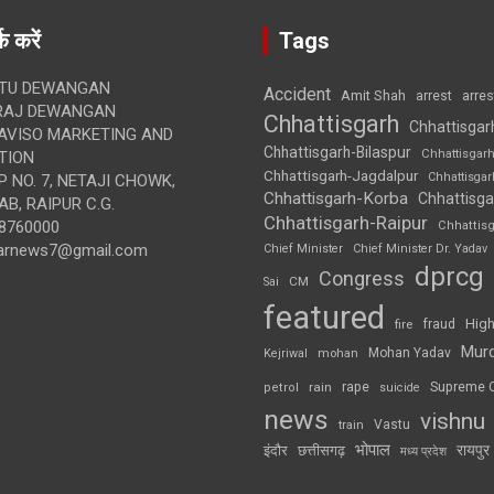
क करें
Tags
TU DEWANGAN
Accident
Amit Shah
arre
arrest
RAJ DEWANGAN
Chhattisgarh
Chhattisgar
AVISO MARKETING AND
Chhattisgarh-Bilaspur
Chhattisgar
TION
Chhattisgarh-Jagdalpur
Chhattisga
 NO. 7, NETAJI CHOWK,
Chhattisgarh-Korba
Chhattisga
B, RAIPUR C.G.
Chhattisgarh-Raipur
8760000
Chhattis
arnews7@gmail.com
Chief Minister
Chief Minister Dr. Yadav
dprcg
Congress
CM
Sai
featured
High
fire
fraud
Mur
Mohan Yadav
Kejriwal
mohan
rape
Supreme 
rain
petrol
suicide
news
vishnu
Vastu
train
भोपाल
रायपुर
इंदौर
छत्तीसगढ़
मध्य प्रदेश