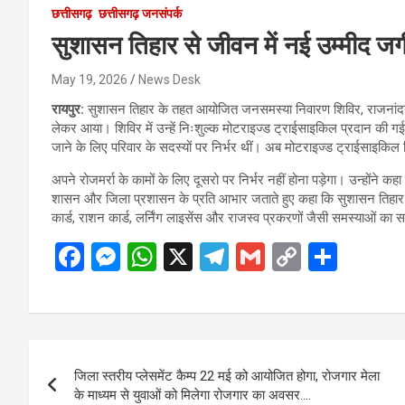
छत्तीसगढ़
छत्तीसगढ़ जनसंपर्क
सुशासन तिहार से जीवन में नई उम्मीद ज
May 19, 2026
News Desk
रायपुर:
सुशासन तिहार के तहत आयोजित जनसमस्या निवारण शिविर, राजनांदगांव 
लेकर आया। शिविर में उन्हें निःशुल्क मोटराइज्ड ट्राईसाइकिल प्रदान की ग
जाने के लिए परिवार के सदस्यों पर निर्भर थीं। अब मोटराइज्ड ट्राईसाइकि
अपने रोजमर्रा के कामों के लिए दूसरो पर निर्भर नहीं होना पड़ेगा। उन्होंने 
शासन और जिला प्रशासन के प्रति आभार जताते हुए कहा कि सुशासन तिहार के म
कार्ड, राशन कार्ड, लर्निंग लाइसेंस और राजस्व प्रकरणों जैसी समस्याओं का 
F
M
W
X
T
G
C
S
a
es
h
el
m
o
h
ce
se
at
e
ail
py
ar
b
n
s
gr
Li
e
Post
o
g
A
a
n
जिला स्तरीय प्लेसमेंट कैम्प 22 मई को आयोजित होगा, रोजगार मेला
navigation
o
er
p
m
k
के माध्यम से युवाओं को मिलेगा रोजगार का अवसर….