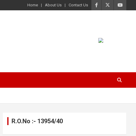
Home
About Us
Contact Us
R.O.No :- 13954/40