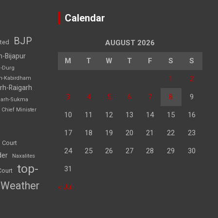
Calendar
BJP
sted
AUGUST 2026
h-Bijapur
M
T
W
T
F
S
S
h-Durg
1
2
rh-Kabirdham
rh-Raigarh
3
4
5
6
7
8
9
garh-Sukma
Chief Minister
10
11
12
13
14
15
16
17
18
19
20
21
22
23
 Court
24
25
26
27
28
29
30
der
Naxalites
top-
31
Court
Weather
« Jul