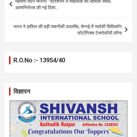
महतारी वंदन योजना : प्रदेशभर में महिलाओं को आर्थिक संबल,
o
g
A
a
n
navigation
आत्मनिर्भरता की नई दिशा….
o
er
p
m
k
k
p
भारत ने हासिल की बड़ी तकनीकी उपलब्धि, चेन्नई में स्वदेशी सिलिकॉन
फोटोनिक्स टेक्नोलॉजी लॉन्च
R.O.No :- 13954/40
विज्ञापन