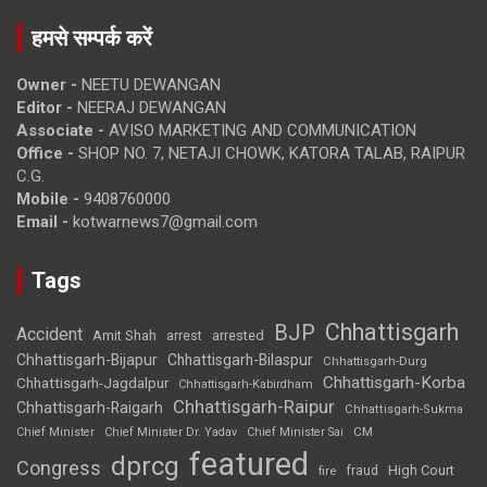
हमसे सम्पर्क करें
Owner -
NEETU DEWANGAN
Editor -
NEERAJ DEWANGAN
Associate -
AVISO MARKETING AND COMMUNICATION
Office -
SHOP NO. 7, NETAJI CHOWK, KATORA TALAB, RAIPUR
C.G.
Mobile -
9408760000
Email -
kotwarnews7@gmail.com
Tags
Chhattisgarh
BJP
Accident
Amit Shah
arrested
arrest
Chhattisgarh-Bijapur
Chhattisgarh-Bilaspur
Chhattisgarh-Durg
Chhattisgarh-Korba
Chhattisgarh-Jagdalpur
Chhattisgarh-Kabirdham
Chhattisgarh-Raipur
Chhattisgarh-Raigarh
Chhattisgarh-Sukma
CM
Chief Minister
Chief Minister Dr. Yadav
Chief Minister Sai
featured
dprcg
Congress
High Court
fire
fraud