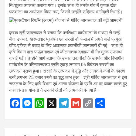
निःशुल्क उपलब्ध कराया गया। इसके साथ ही उनके गांव में कृषक खेत
पाठशाला का आयोजन किया गया, जिसमें उन्होंने सक्रिय भागीदारी निभाई।
कृषक श्री जायसवाल ने बताया कि प्रशिक्षण कार्यशाला के माध्यम से उन्हें
बीज उपचार, खरपतवार प्रबंधन एवं सरसों की फसल में लगने वाले प्रमुख
कीट एफिड से बचाव के लिए आवश्यक तकनीकी जानकारी दी गई। साथ ही
कृषि विभाग द्वारा फफूंदनाशक एवं कीटनाशक दवाइयां भी निःशुल्क उपलब्ध
कराई गईं। उन्होंने आगे बताया कि उन्नत तकनीकों के उपयोग और विभागीय
मार्गदर्शन के परिणामस्वरूप प्रति एकड़ लगभग 06 क्विंटल सरसों का
उत्पादन प्राप्त हुआ। सरसों के उत्पादन में वृद्धि और लागत में कमी के कारण
उन्हें लगभग 25 हजार रुपये का शुद्ध लाभ हुआ। श्री गोविंद जायसवाल ने इस
सफलता के लिए कृषि विभाग एवं आत्मा योजना के प्रति आभार व्यक्त करते हुए
कहा कि इस योजना ने उनकी खेती को लाभकारी बनाया है।
F
M
W
X
T
G
C
S
a
es
h
el
m
o
h
ce
se
at
e
ail
py
ar
b
n
s
gr
Li
e
Post