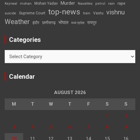
Murder
rape
Mohan Yadav
Naxalites
rain
Kejriwal
mohan
petrol
top-news
vishnu
Supreme Court
Vastu
suicide
train
Weather
भोपाल
रायपुर
इंदौर
छत्तीसगढ़
मध्य प्रदेश
Categories
Categories
Calendar
AUGUST 2026
M
T
W
T
F
S
S
1
2
3
4
5
6
7
8
9
10
11
12
13
14
15
16