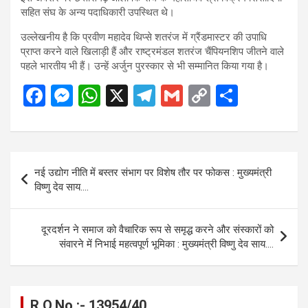
सहित संघ के अन्य पदाधिकारी उपस्थित थे।
उल्लेखनीय है कि प्रवीण महादेव थिप्से शतरंज में ग्रैंडमास्टर की उपाधि
प्राप्त करने वाले खिलाड़ी हैं और राष्ट्रमंडल शतरंज चैंपियनशिप जीतने वाले
पहले भारतीय भी हैं। उन्हें अर्जुन पुरस्कार से भी सम्मानित किया गया है।
F
M
W
X
T
G
C
S
a
es
h
el
m
o
h
ce
se
at
e
ail
py
ar
b
n
s
gr
Li
e
Post
नई उद्योग नीति में बस्तर संभाग पर विशेष तौर पर फोकस : मुख्यमंत्री
o
g
A
a
n
navigation
विष्णु देव साय….
o
er
p
m
k
k
p
दूरदर्शन ने समाज को वैचारिक रूप से समृद्ध करने और संस्कारों को
संवारने में निभाई महत्वपूर्ण भूमिका : मुख्यमंत्री विष्णु देव साय….
R.O.No :- 13954/40