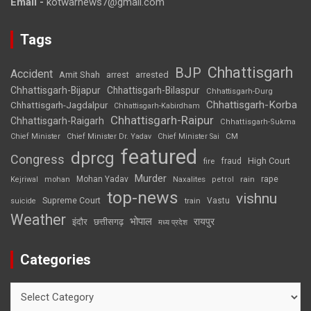
Email -
kotwarnews7@gmail.com
Tags
Chhattisgarh
BJP
Accident
Amit Shah
arrested
arrest
Chhattisgarh-Bijapur
Chhattisgarh-Bilaspur
Chhattisgarh-Durg
Chhattisgarh-Korba
Chhattisgarh-Jagdalpur
Chhattisgarh-Kabirdham
Chhattisgarh-Raipur
Chhattisgarh-Raigarh
Chhattisgarh-Sukma
CM
Chief Minister
Chief Minister Dr. Yadav
Chief Minister Sai
featured
dprcg
Congress
High Court
fire
fraud
Murder
rape
Mohan Yadav
Naxalites
rain
Kejriwal
mohan
petrol
top-news
vishnu
Supreme Court
Vastu
suicide
train
Weather
भोपाल
रायपुर
इंदौर
छत्तीसगढ़
मध्य प्रदेश
Categories
Categories