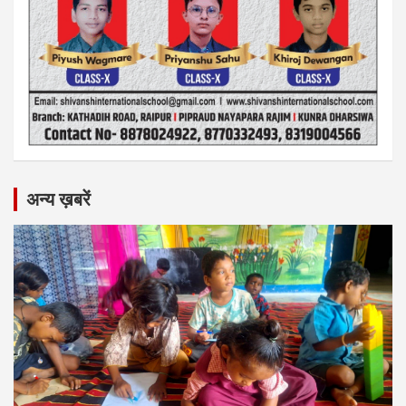
अन्य ख़बरें