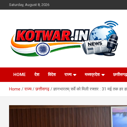
Skip
Saturday, August 8, 2026
to
content
Voice of Rural India
kotwar.in
HOME
देश
विदेश
राज्य
मध्यप्रदेश
छत्तीसगढ़
Home
राज्य
छत्तीसगढ़
ज्ञानभारतम् सर्वे को मिली रफ्तार : 31 मई तक हर हा