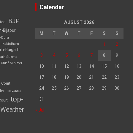
Calendar
BJP
sted
AUGUST 2026
h-Bijapur
M
T
W
T
F
S
S
h-Durg
1
2
rh-Kabirdham
rh-Raigarh
3
4
5
6
7
8
9
garh-Sukma
Chief Minister
10
11
12
13
14
15
16
17
18
19
20
21
22
23
 Court
24
25
26
27
28
29
30
der
Naxalites
top-
31
Court
Weather
« Jul