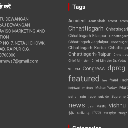
क करें
Tags
TU DEWANGAN
Accident
Amit Shah
arre
arrest
RAJ DEWANGAN
Chhattisgarh
Chhattisgar
AVISO MARKETING AND
Chhattisgarh-Bilaspur
Chhattisgar
TION
Chhattisgarh-Jagdalpur
Chhattisga
 NO. 7, NETAJI CHOWK,
Chhattisgarh-Korba
Chhattisga
B, RAIPUR C.G.
Chhattisgarh-Raipur
8760000
Chhattis
arnews7@gmail.com
Chief Minister
Chief Minister Dr. Yadav
dprcg
Congress
CM
Sai
featured
High
fire
fraud
Mur
Mohan Yadav
Kejriwal
mohan
rape
Supreme 
rain
petrol
suicide
news
vishnu
Vastu
train
भोपाल
रायपुर
इंदौर
छत्तीसगढ़
मध्य प्रदेश