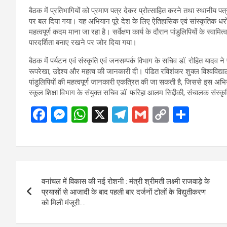
बैठक में प्रतिभागियों को प्रमाण पत्र देकर प्रोत्साहित करने तथा स्थानीय प
पर बल दिया गया। यह अभियान पूरे देश के लिए ऐतिहासिक एवं सांस्कृतिक धरोहर
महत्वपूर्ण कदम माना जा रहा है। सर्वेक्षण कार्य के दौरान पांडुलिपियों के स्व
पारदर्शिता बनाए रखने पर जोर दिया गया।
बैठक में पर्यटन एवं संस्कृति एवं जनसम्पर्क विभाग के सचिव डॉ. रोहित यादव ने 
रूपरेखा, उद्देश्य और महत्व की जानकारी दी। पंडित रविशंकर शुक्ल विश्वविद्
पांडुलिपियों की महत्वपूर्ण जानकारी एकत्रित की जा सकती है, जिससे इ
स्कूल शिक्षा विभाग के संयुक्त सचिव डॉ. फरिहा आलम सिद्दीकी, संचालक संस्कृ
F
M
W
X
T
G
C
S
a
es
h
el
m
o
h
ce
se
at
e
ail
py
ar
b
n
s
gr
Li
e
Post
o
g
A
a
n
वनांचल में विकास की नई रोशनी : मंत्री श्रीमती लक्ष्मी राजवाड़े के
navigation
o
er
p
m
k
प्रयासों से आजादी के बाद पहली बार दर्जनों टोलों के विद्युतीकरण
को मिली मंजूरी….
k
p