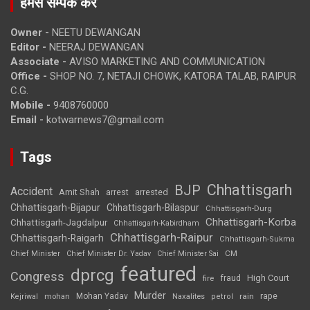
हमसे सम्पर्क करें
Owner -
NEETU DEWANGAN
Editor -
NEERAJ DEWANGAN
Associate -
AVISO MARKETING AND COMMUNICATION
Office -
SHOP NO. 7, NETAJI CHOWK, KATORA TALAB, RAIPUR
C.G.
Mobile -
9408760000
Email -
kotwarnews7@gmail.com
Tags
Chhattisgarh
BJP
Accident
Amit Shah
arrested
arrest
Chhattisgarh-Bijapur
Chhattisgarh-Bilaspur
Chhattisgarh-Durg
Chhattisgarh-Korba
Chhattisgarh-Jagdalpur
Chhattisgarh-Kabirdham
Chhattisgarh-Raipur
Chhattisgarh-Raigarh
Chhattisgarh-Sukma
CM
Chief Minister
Chief Minister Dr. Yadav
Chief Minister Sai
featured
dprcg
Congress
High Court
fire
fraud
Murder
rape
Mohan Yadav
Naxalites
rain
Kejriwal
mohan
petrol