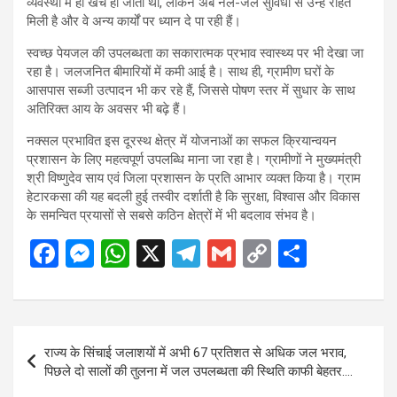
व्यवस्था में ही खर्च हो जाता था, लेकिन अब नल-जल सुविधा से उन्हें राहत
मिली है और वे अन्य कार्यों पर ध्यान दे पा रही हैं।
स्वच्छ पेयजल की उपलब्धता का सकारात्मक प्रभाव स्वास्थ्य पर भी देखा जा
रहा है। जलजनित बीमारियों में कमी आई है। साथ ही, ग्रामीण घरों के
आसपास सब्जी उत्पादन भी कर रहे हैं, जिससे पोषण स्तर में सुधार के साथ
अतिरिक्त आय के अवसर भी बढ़े हैं।
नक्सल प्रभावित इस दूरस्थ क्षेत्र में योजनाओं का सफल क्रियान्वयन
प्रशासन के लिए महत्वपूर्ण उपलब्धि माना जा रहा है। ग्रामीणों ने मुख्यमंत्री
श्री विष्णुदेव साय एवं जिला प्रशासन के प्रति आभार व्यक्त किया है। ग्राम
हेटारकसा की यह बदली हुई तस्वीर दर्शाती है कि सुरक्षा, विश्वास और विकास
के समन्वित प्रयासों से सबसे कठिन क्षेत्रों में भी बदलाव संभव है।
F
M
W
X
T
G
C
S
a
es
h
el
m
o
h
ce
se
at
e
ail
py
ar
b
n
s
gr
Li
e
Post
राज्य के सिंचाई जलाशयों में अभी 67 प्रतिशत से अधिक जल भराव,
o
g
A
a
n
navigation
पिछले दो सालों की तुलना में जल उपलब्धता की स्थिति काफी बेहतर….
o
er
p
m
k