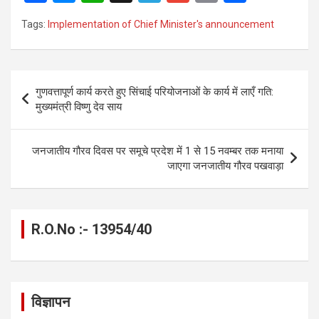
a
es
h
el
m
o
h
Tags:
Implementation of Chief Minister's announcement
ce
se
at
e
ail
py
ar
b
n
s
gr
Li
e
o
g
A
a
n
Post
गुणवत्तापूर्ण कार्य करते हुए सिंचाई परियोजनाओं के कार्य में लाएँ गति:
o
er
p
m
k
navigation
मुख्यमंत्री विष्णु देव साय
k
p
जनजातीय गौरव दिवस पर समूचे प्रदेश में 1 से 15 नवम्बर तक मनाया
जाएगा जनजातीय गौरव पखवाड़ा
R.O.No :- 13954/40
विज्ञापन