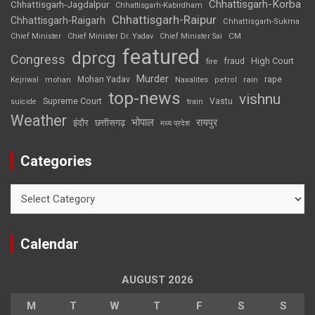
Chhattisgarh-Korba
Chhattisgarh-Jagdalpur
Chhattisgarh-Kabirdham
Chhattisgarh-Raipur
Chhattisgarh-Raigarh
Chhattisgarh-Sukma
CM
Chief Minister
Chief Minister Dr. Yadav
Chief Minister Sai
featured
dprcg
Congress
High Court
fire
fraud
Murder
rape
Mohan Yadav
Naxalites
rain
Kejriwal
mohan
petrol
top-news
vishnu
Supreme Court
Vastu
suicide
train
Weather
भोपाल
रायपुर
इंदौर
छत्तीसगढ़
मध्य प्रदेश
Categories
Categories
Calendar
AUGUST 2026
M
T
W
T
F
S
S