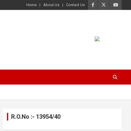
Home
About Us
Contact Us
R.O.No :- 13954/40