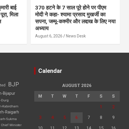
मारी बाई
370 हटने के 7 साल पूरे होने पर पीएम
ूरा, मिला
मोदी ने कहा- श्यामा प्रसाद मुखर्जी का
न
सपना, जम्मू-कश्मीर और लद्दाख के लिए नया
अध्याय
August 6, 2026
News Desk
Calendar
BJP
sted
AUGUST 2026
h-Bijapur
M
T
W
T
F
S
S
h-Durg
1
2
rh-Kabirdham
rh-Raigarh
3
4
5
6
7
8
9
garh-Sukma
Chief Minister
10
11
12
13
14
15
16