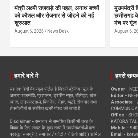
मंत्री लक्ष्मी राजवाड़े की पहल, अनाथ बच्चों
मुख्यमंत्री व
को कौशल और रोजगार से जोड़ने की नई
छत्तीसगढ़ के
शुरुआत
मंच पर गूंज
August 6, 2026
News Desk
August 6, 2
हमारे बारे में
हमसे सम्पर्
यह एक हिंदी वेब न्यूज़ पोर्टल है जिसमें ब्रेकिंग न्यूज़ के
Owner -
NEE
अलावा राजनीति, प्रशासन, ट्रेंडिंग न्यूज, बॉलीवुड, खेल
Editor -
NEE
जगत, लाइफस्टाइल, बिजनेस, सेहत, ब्यूटी, रोजगार तथा
Associate -
टेक्नोलॉजी से संबंधित खबरें पोस्ट की जाती है।
COMMUNICA
Office -
SHOP
Disclaimer - समाचार से सम्बंधित किसी भी तरह के
KATORA TALA
विवाद के लिए साइट के कुछ तत्वों में उपयोगकर्ताओं द्वारा
Mobile -
940
प्रस्तुत सामग्री ( समाचार / फोटो / विडियो आदि ) शामिल
Email -
kotw