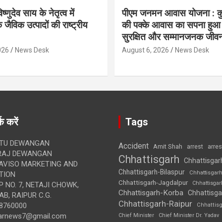
िष्णुदेव साय के नेतृत्व में
पीएम जनमन आवास योजना : कु
 जैविक उत्पादों की राष्ट्रीय
की पक्के आवास का सपना हुआ प
सुरक्षित और सम्मानजनक जीव
026
News Desk
August 6, 2026
News Desk
क करें
Tags
TU DEWANGAN
Accident
Amit Shah
arre
arrest
RAJ DEWANGAN
Chhattisgarh
Chhattisgar
AVISO MARKETING AND
Chhattisgarh-Bilaspur
Chhattisgar
TION
Chhattisgarh-Jagdalpur
Chhattisga
 NO. 7, NETAJI CHOWK,
Chhattisgarh-Korba
Chhattisga
B, RAIPUR C.G.
Chhattisgarh-Raipur
8760000
Chhattis
arnews7@gmail.com
Chief Minister
Chief Minister Dr. Yadav