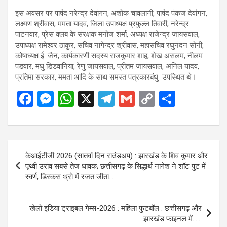
इस अवसर पर पार्षद नरेन्द्र देवांगन, अशोक चावलानी, पार्षद पंकज देवांगन,
लक्ष्मण श्रीवास, ममता यादव, जिला उपाध्यक्ष प्रफुल्ल तिवारी, नरेन्द्र
पाटनवार, प्रेस क्लब के संरक्षक मनोज शर्मा, अध्यक्ष राजेन्द्र जायसवाल,
उपाध्यक्ष रामेश्वर ठाकुर, सचिव नागेन्द्र श्रीवास, महासचिव रघुनंदन सोनी,
कोषाध्यक्ष ई. जैन, कार्यकारणी सदस्य राजकुमार शाह, शेख असलम, नीलम
पडवार, मधु डिडवानिया, रेणु जायसवाल, प्रीतम जायसवाल, अनिल यादव,
प्रतिमा सरकार, ममता आदि के साथ समस्त पत्रकारबंधु उपस्थित थे।
F
M
W
X
T
G
C
S
a
es
h
el
m
o
h
ce
se
at
e
ail
py
ar
b
n
s
gr
Li
e
Post
केआईटीजी 2026 (सातवां दिन राउंडअप) : झारखंड के शिव कुमार और
o
g
A
a
n
navigation
पृथ्वी उरांव सबसे तेज धावक; छत्तीसगढ़ के सिद्धार्थ नागेश ने शॉट पुट में
o
er
p
m
k
स्वर्ण, डिस्कस थ्रो में रजत जीता…
k
p
खेलो इंडिया ट्राइबल गेम्स-2026 : महिला फुटबॉल : छत्तीसगढ़ और
झारखंड फाइनल में……