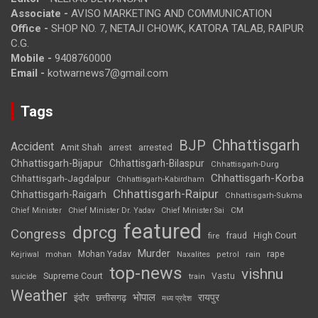
Associate -
AVISO MARKETING AND COMMUNICATION
Office -
SHOP NO. 7, NETAJI CHOWK, KATORA TALAB, RAIPUR
C.G.
Mobile -
9408760000
Email -
kotwarnews7@gmail.com
Tags
Chhattisgarh
BJP
Accident
Amit Shah
arrested
arrest
Chhattisgarh-Bijapur
Chhattisgarh-Bilaspur
Chhattisgarh-Durg
Chhattisgarh-Korba
Chhattisgarh-Jagdalpur
Chhattisgarh-Kabirdham
Chhattisgarh-Raipur
Chhattisgarh-Raigarh
Chhattisgarh-Sukma
CM
Chief Minister
Chief Minister Dr. Yadav
Chief Minister Sai
featured
dprcg
Congress
High Court
fire
fraud
Murder
rape
Mohan Yadav
Naxalites
rain
Kejriwal
mohan
petrol
top-news
vishnu
Supreme Court
Vastu
suicide
train
Weather
भोपाल
रायपुर
इंदौर
छत्तीसगढ़
मध्य प्रदेश