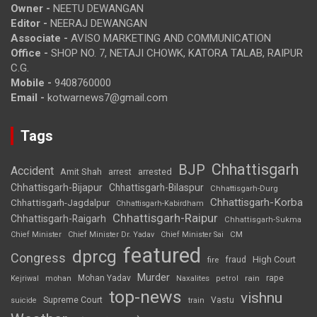
Owner -
NEETU DEWANGAN
Editor -
NEERAJ DEWANGAN
Associate -
AVISO MARKETING AND COMMUNICATION
Office -
SHOP NO. 7, NETAJI CHOWK, KATORA TALAB, RAIPUR
C.G.
Mobile -
9408760000
Email -
kotwarnews7@gmail.com
Tags
Chhattisgarh
BJP
Accident
Amit Shah
arrested
arrest
Chhattisgarh-Bijapur
Chhattisgarh-Bilaspur
Chhattisgarh-Durg
Chhattisgarh-Korba
Chhattisgarh-Jagdalpur
Chhattisgarh-Kabirdham
Chhattisgarh-Raipur
Chhattisgarh-Raigarh
Chhattisgarh-Sukma
CM
Chief Minister
Chief Minister Dr. Yadav
Chief Minister Sai
featured
dprcg
Congress
High Court
fire
fraud
Murder
rape
Mohan Yadav
Naxalites
rain
Kejriwal
mohan
petrol
top-news
vishnu
Supreme Court
Vastu
suicide
train