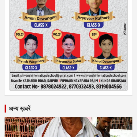
अन्य ख़बरें