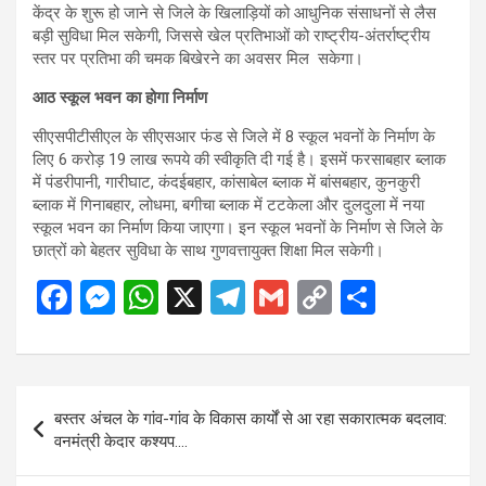
केंद्र के शुरू हो जाने से जिले के खिलाड़ियों को आधुनिक संसाधनों से लैस
बड़ी सुविधा मिल सकेगी, जिससे खेल प्रतिभाओं को राष्ट्रीय-अंतर्राष्ट्रीय
स्तर पर प्रतिभा की चमक बिखेरने का अवसर मिल सकेगा।
आठ स्कूल भवन का होगा निर्माण
सीएसपीटीसीएल के सीएसआर फंड से जिले में 8 स्कूल भवनों के निर्माण के
लिए 6 करोड़ 19 लाख रूपये की स्वीकृति दी गई है। इसमें फरसाबहार ब्लाक
में पंडरीपानी, गारीघाट, कंदईबहार, कांसाबेल ब्लाक में बांसबहार, कुनकुरी
ब्लाक में गिनाबहार, लोधमा, बगीचा ब्लाक में टटकेला और दुलदुला में नया
स्कूल भवन का निर्माण किया जाएगा। इन स्कूल भवनों के निर्माण से जिले के
छात्रों को बेहतर सुविधा के साथ गुणवत्तायुक्त शिक्षा मिल सकेगी।
F
M
W
X
T
G
C
S
a
es
h
el
m
o
h
ce
se
at
e
ail
py
ar
b
n
s
gr
Li
e
Post
बस्तर अंचल के गांव-गांव के विकास कार्यों से आ रहा सकारात्मक बदलाव:
o
g
A
a
n
navigation
वनमंत्री केदार कश्यप….
o
er
p
m
k