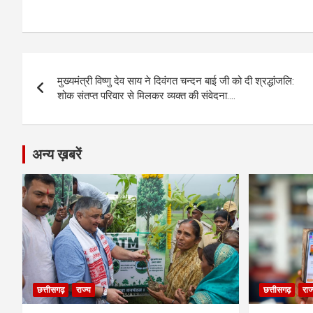
a
es
h
el
m
o
h
ce
se
at
e
ail
py
ar
b
n
s
gr
Li
e
Post
o
g
A
a
n
मुख्यमंत्री विष्णु देव साय ने दिवंगत चन्दन बाई जी को दी श्रद्धांजलि:
navigation
o
er
p
m
k
शोक संतप्त परिवार से मिलकर व्यक्त की संवेदना….
k
p
अन्य ख़बरें
छत्तीसगढ़
राज्य
छत्तीसगढ़
राज