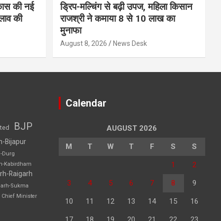
कास की नई
ड्रिप-मल्चिंग से बढ़ी उपज, महिला किसान
लाव की
राजश्री ने कमाया 8 से 10 लाख का
मुनाफा
August 8, 2026
News Desk
Calendar
BJP
sted
AUGUST 2026
h-Bijapur
M
T
W
T
F
S
S
h-Durg
1
2
rh-Kabirdham
rh-Raigarh
3
4
5
6
7
8
9
garh-Sukma
Chief Minister
10
11
12
13
14
15
16
17
18
19
20
21
22
23