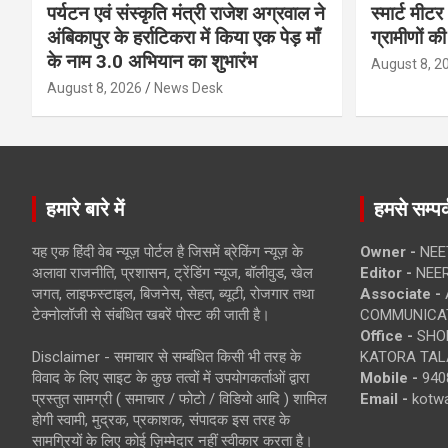
पर्यटन एवं संस्कृति मंत्री राजेश अग्रवाल ने
स्मार्ट मीट
अंबिकापुर के हर्राटिकरा में किया एक पेड़ माँ
ग्रामीणों क
के नाम 3.0 अभियान का शुभारंभ
August 8, 2
August 8, 2026
News Desk
हमारे बारे में
हमसे सम्पर्
यह एक हिंदी वेब न्यूज़ पोर्टल है जिसमें ब्रेकिंग न्यूज़ के
Owner -
NEE
अलावा राजनीति, प्रशासन, ट्रेंडिंग न्यूज, बॉलीवुड, खेल
Editor -
NEE
जगत, लाइफस्टाइल, बिजनेस, सेहत, ब्यूटी, रोजगार तथा
Associate -
टेक्नोलॉजी से संबंधित खबरें पोस्ट की जाती है।
COMMUNICA
Office -
SHOP
Disclaimer - समाचार से सम्बंधित किसी भी तरह के
KATORA TALA
विवाद के लिए साइट के कुछ तत्वों में उपयोगकर्ताओं द्वारा
Mobile -
940
प्रस्तुत सामग्री ( समाचार / फोटो / विडियो आदि ) शामिल
Email -
kotw
होगी स्वामी, मुद्रक, प्रकाशक, संपादक इस तरह के
सामग्रियों के लिए कोई ज़िम्मेदार नहीं स्वीकार करता है।