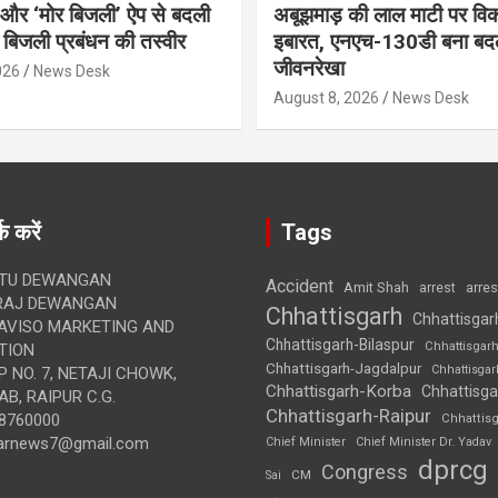
र और ‘मोर बिजली’ ऐप से बदली
अबूझमाड़ की लाल माटी पर वि
ी बिजली प्रबंधन की तस्वीर
इबारत, एनएच-130डी बना बद
जीवनरेखा
026
News Desk
August 8, 2026
News Desk
क करें
Tags
TU DEWANGAN
Accident
Amit Shah
arre
arrest
RAJ DEWANGAN
Chhattisgarh
Chhattisgar
AVISO MARKETING AND
Chhattisgarh-Bilaspur
Chhattisgar
TION
Chhattisgarh-Jagdalpur
Chhattisga
 NO. 7, NETAJI CHOWK,
Chhattisgarh-Korba
Chhattisga
B, RAIPUR C.G.
Chhattisgarh-Raipur
8760000
Chhattis
arnews7@gmail.com
Chief Minister
Chief Minister Dr. Yadav
dprcg
Congress
CM
Sai