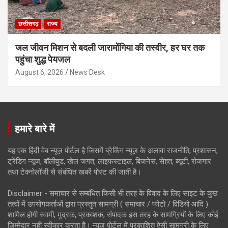
छत्तीसगढ़
राज्य
जल जीवन मिशन से बदली जारामोंगिया की तस्वीर, हर घर तक
पहुंचा शुद्ध पेयजल
August 6, 2026
News Desk
हमारे बारे में
यह एक हिंदी वेब न्यूज़ पोर्टल है जिसमें ब्रेकिंग न्यूज़ के अलावा राजनीति, प्रशासन,
ट्रेंडिंग न्यूज, बॉलीवुड, खेल जगत, लाइफस्टाइल, बिजनेस, सेहत, ब्यूटी, रोजगार
तथा टेक्नोलॉजी से संबंधित खबरें पोस्ट की जाती है।
Disclaimer - समाचार से सम्बंधित किसी भी तरह के विवाद के लिए साइट के कुछ
तत्वों में उपयोगकर्ताओं द्वारा प्रस्तुत सामग्री ( समाचार / फोटो / विडियो आदि )
शामिल होगी स्वामी, मुद्रक, प्रकाशक, संपादक इस तरह के सामग्रियों के लिए कोई
ज़िम्मेदार नहीं स्वीकार करता है। न्यूज़ पोर्टल में प्रकाशित ऐसी सामग्री के लिए