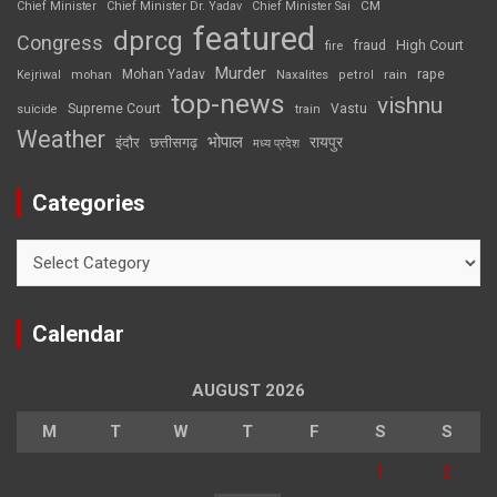
CM
Chief Minister
Chief Minister Dr. Yadav
Chief Minister Sai
featured
dprcg
Congress
High Court
fire
fraud
Murder
rape
Mohan Yadav
Naxalites
rain
Kejriwal
mohan
petrol
top-news
vishnu
Supreme Court
Vastu
suicide
train
Weather
भोपाल
रायपुर
इंदौर
छत्तीसगढ़
मध्य प्रदेश
Categories
Categories
Calendar
AUGUST 2026
M
T
W
T
F
S
S
1
2