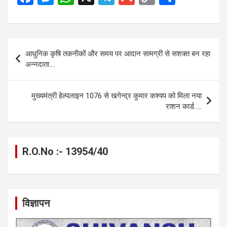
a
es
h
el
m
o
h
ce
se
at
e
ail
py
ar
b
n
s
gr
Li
e
Post
आधुनिक कृषि तकनीकों और समय पर आदान सामग्री से सशक्त बन रहा
o
g
A
a
n
navigation
अन्नदाता….
o
er
p
m
k
k
p
मुख्यमंत्री हेल्पलाइन 1076 से खगेन्द्र कुमार कश्यप को मिला नया
राशन कार्ड…..
R.O.No :- 13954/40
विज्ञापन