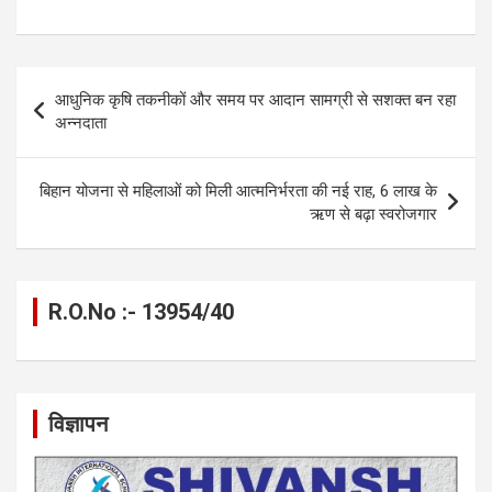
a
es
h
el
m
o
h
ce
se
at
e
ail
py
ar
b
n
s
gr
Li
e
Post
आधुनिक कृषि तकनीकों और समय पर आदान सामग्री से सशक्त बन रहा
o
g
A
a
n
navigation
अन्नदाता
o
er
p
m
k
k
p
बिहान योजना से महिलाओं को मिली आत्मनिर्भरता की नई राह, 6 लाख के
ऋण से बढ़ा स्वरोजगार
R.O.No :- 13954/40
विज्ञापन