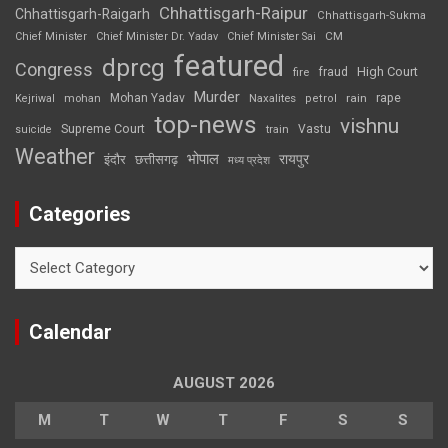
Chhattisgarh-Raipur
Chhattisgarh-Raigarh
Chhattisgarh-Sukma
CM
Chief Minister
Chief Minister Dr. Yadav
Chief Minister Sai
featured
dprcg
Congress
High Court
fire
fraud
Murder
rape
Mohan Yadav
Naxalites
rain
Kejriwal
mohan
petrol
top-news
vishnu
Supreme Court
Vastu
suicide
train
Weather
भोपाल
रायपुर
इंदौर
छत्तीसगढ़
मध्य प्रदेश
Categories
Categories
Calendar
AUGUST 2026
M
T
W
T
F
S
S