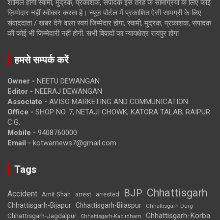
शामिल होगी स्वामी, मुद्रक, प्रकाशक, संपादक इस तरह के सामग्रियों के लिए कोई
ज़िम्मेदार नहीं स्वीकार करता है। न्यूज़ पोर्टल में प्रकाशित ऐसी सामग्री के लिए
संवाददाता / खबर देने वाला स्वयं जिम्मेदार होगा, स्वामी, मुद्रक, प्रकाशक, संपादक
की कोई भी जिम्मेदारी नहीं होगी. सभी विवादों का न्यायक्षेत्र रायपुर होगा
हमसे सम्पर्क करें
Owner -
NEETU DEWANGAN
Editor -
NEERAJ DEWANGAN
Associate -
AVISO MARKETING AND COMMUNICATION
Office -
SHOP NO. 7, NETAJI CHOWK, KATORA TALAB, RAIPUR
C.G.
Mobile -
9408760000
Email -
kotwarnews7@gmail.com
Tags
Chhattisgarh
BJP
Accident
Amit Shah
arrested
arrest
Chhattisgarh-Bijapur
Chhattisgarh-Bilaspur
Chhattisgarh-Durg
Chhattisgarh-Korba
Chhattisgarh-Jagdalpur
Chhattisgarh-Kabirdham