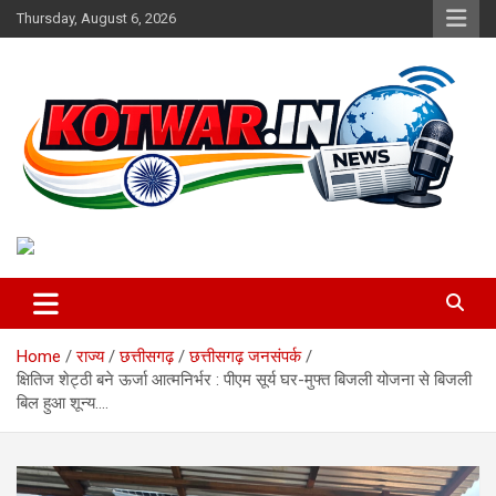
Skip
Thursday, August 6, 2026
to
content
Voice of Rural India
kotwar.in
Home
राज्य
छत्तीसगढ़
छत्तीसगढ़ जनसंपर्क
क्षितिज शेट्ठी बने ऊर्जा आत्मनिर्भर : पीएम सूर्य घर-मुफ्त बिजली योजना से बिजली
बिल हुआ शून्य….