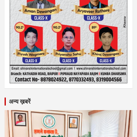
अन्य ख़बरें