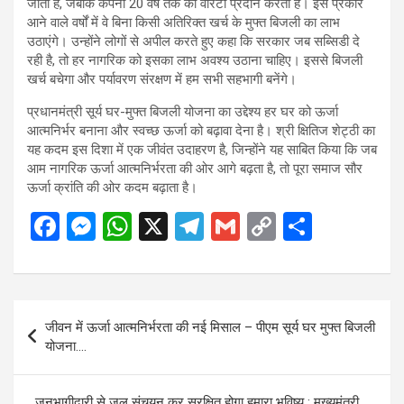
जाती है, जबकि कंपनी 20 वर्ष तक की वारंटी प्रदान करती है। इस प्रकार
आने वाले वर्षों में वे बिना किसी अतिरिक्त खर्च के मुफ्त बिजली का लाभ
उठाएंगे। उन्होंने लोगों से अपील करते हुए कहा कि सरकार जब सब्सिडी दे
रही है, तो हर नागरिक को इसका लाभ अवश्य उठाना चाहिए। इससे बिजली
खर्च बचेगा और पर्यावरण संरक्षण में हम सभी सहभागी बनेंगे।
प्रधानमंत्री सूर्य घर-मुफ्त बिजली योजना का उद्देश्य हर घर को ऊर्जा
आत्मनिर्भर बनाना और स्वच्छ ऊर्जा को बढ़ावा देना है। श्री क्षितिज शेट्ठी का
यह कदम इस दिशा में एक जीवंत उदाहरण है, जिन्होंने यह साबित किया कि जब
आम नागरिक ऊर्जा आत्मनिर्भरता की ओर आगे बढ़ता है, तो पूरा समाज सौर
ऊर्जा क्रांति की ओर कदम बढ़ाता है।
F
M
W
X
T
G
C
S
a
es
h
el
m
o
h
ce
se
at
e
ail
py
ar
b
n
s
gr
Li
e
Post
जीवन में ऊर्जा आत्मनिर्भरता की नई मिसाल – पीएम सूर्य घर मुफ्त बिजली
o
g
A
a
n
navigation
योजना….
o
er
p
m
k
k
p
जनभागीदारी से जल संचयन कर सुरक्षित होगा हमारा भविष्य : मुख्यमंत्री