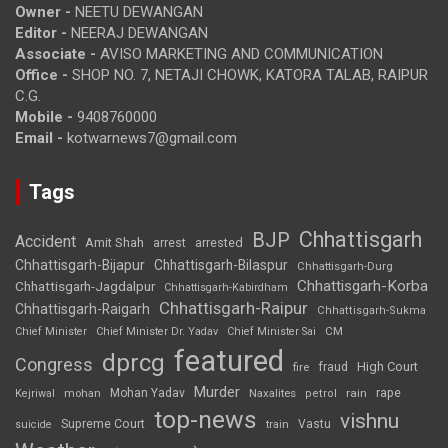
Owner -
NEETU DEWANGAN
Editor -
NEERAJ DEWANGAN
Associate -
AVISO MARKETING AND COMMUNICATION
Office -
SHOP NO. 7, NETAJI CHOWK, KATORA TALAB, RAIPUR
C.G.
Mobile -
9408760000
Email -
kotwarnews7@gmail.com
Tags
Chhattisgarh
BJP
Accident
Amit Shah
arrested
arrest
Chhattisgarh-Bijapur
Chhattisgarh-Bilaspur
Chhattisgarh-Durg
Chhattisgarh-Korba
Chhattisgarh-Jagdalpur
Chhattisgarh-Kabirdham
Chhattisgarh-Raipur
Chhattisgarh-Raigarh
Chhattisgarh-Sukma
CM
Chief Minister
Chief Minister Dr. Yadav
Chief Minister Sai
featured
dprcg
Congress
High Court
fire
fraud
Murder
rape
Mohan Yadav
Naxalites
rain
Kejriwal
mohan
petrol
top-news
vishnu
Supreme Court
Vastu
suicide
train