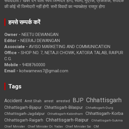
संवाददाता / खबर देने वाला स्वयं जिम्मेदार होगा, स्वामी, मुद्रक, प्रकाशक, संपादक
की कोई भी जिम्मेदारी नहीं होगी. सभी विवादों का न्यायक्षेत्र रायपुर होगा
हमसे सम्पर्क करें
Owner -
NEETU DEWANGAN
Editor -
NEERAJ DEWANGAN
Associate -
AVISO MARKETING AND COMMUNICATION
Office -
SHOP NO. 7, NETAJI CHOWK, KATORA TALAB, RAIPUR
C.G.
Mobile -
9408760000
Email -
kotwarnews7@gmail.com
Tags
Chhattisgarh
BJP
Accident
Amit Shah
arrested
arrest
Chhattisgarh-Bijapur
Chhattisgarh-Bilaspur
Chhattisgarh-Durg
Chhattisgarh-Korba
Chhattisgarh-Jagdalpur
Chhattisgarh-Kabirdham
Chhattisgarh-Raipur
Chhattisgarh-Raigarh
Chhattisgarh-Sukma
CM
Chief Minister
Chief Minister Dr. Yadav
Chief Minister Sai