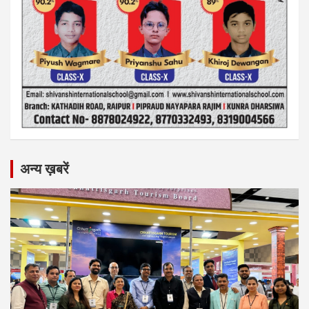
अन्य ख़बरें