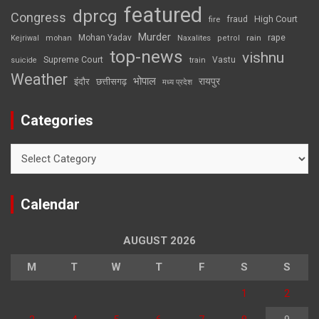
featured
dprcg
Congress
High Court
fire
fraud
Murder
rape
Mohan Yadav
Naxalites
rain
Kejriwal
mohan
petrol
top-news
vishnu
Supreme Court
Vastu
suicide
train
Weather
भोपाल
रायपुर
इंदौर
छत्तीसगढ़
मध्य प्रदेश
Categories
Categories
Calendar
AUGUST 2026
M
T
W
T
F
S
S
1
2