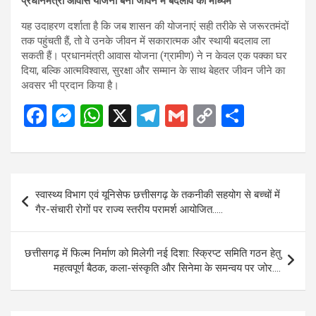
प्रधानमंत्री आवास योजना बनी जीवन में बदलाव का माध्यम
यह उदाहरण दर्शाता है कि जब शासन की योजनाएं सही तरीके से जरूरतमंदों
तक पहुंचती हैं, तो वे उनके जीवन में सकारात्मक और स्थायी बदलाव ला
सकती हैं। प्रधानमंत्री आवास योजना (ग्रामीण) ने न केवल एक पक्का घर
दिया, बल्कि आत्मविश्वास, सुरक्षा और सम्मान के साथ बेहतर जीवन जीने का
अवसर भी प्रदान किया है।
F
M
W
X
T
G
C
S
a
es
h
el
m
o
h
ce
se
at
e
ail
py
ar
b
n
s
gr
Li
e
Post
स्वास्थ्य विभाग एवं यूनिसेफ छत्तीसगढ़ के तकनीकी सहयोग से बच्चों में
o
g
A
a
n
navigation
गैर-संचारी रोगों पर राज्य स्तरीय परामर्श आयोजित…..
o
er
p
m
k
k
p
छत्तीसगढ़ में फिल्म निर्माण को मिलेगी नई दिशा: स्क्रिप्ट समिति गठन हेतु
महत्वपूर्ण बैठक, कला-संस्कृति और सिनेमा के समन्वय पर जोर….