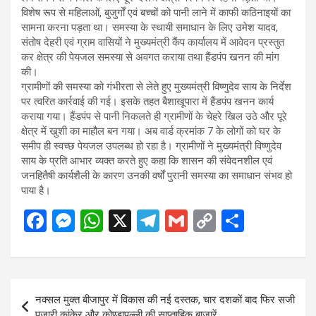
विशेष रूप से महिलाओं, बुजुर्गों एवं बच्चों को पानी लाने में काफी कठिनाइयों का
सामना करना पड़ता था। समस्या के स्थायी समाधान के लिए उमेश यादव,
संतोष देहरी एवं ग्राम वासियों ने मुख्यमंत्री कैंप कार्यालय में आवेदन प्रस्तुत
कर क्षेत्र की पेयजल समस्या से अवगत कराया तथा हैंडपंप खनन की मांग
की।
ग्रामीणों की समस्या को गंभीरता से लेते हुए मुख्यमंत्री विष्णुदेव साय के निर्देश
पर त्वरित कार्रवाई की गई। इसके तहत बैशाखूपारा में हैंडपंप खनन कार्य
कराया गया। हैंडपंप से पानी निकलते ही ग्रामीणों के चेहरे खिल उठे और पूरे
क्षेत्र में खुशी का माहौल बन गया। अब वार्ड क्रमांक 7 के लोगों को घर के
समीप ही स्वच्छ पेयजल उपलब्ध हो रहा है। ग्रामीणों ने मुख्यमंत्री विष्णुदेव
साय के प्रति आभार व्यक्त करते हुए कहा कि शासन की संवेदनशील एवं
जनहितैषी कार्यशैली के कारण उनकी वर्षों पुरानी समस्या का समाधान संभव हो
पाया है।
F
M
W
X
T
G
C
S
a
es
h
el
m
o
h
ce
se
at
e
ail
py
ar
b
n
s
gr
Li
e
Post
नक्सल मुक्त बीजापुर में विकास की नई दस्तक, चार दशकों बाद फिर सजी
o
g
A
a
n
navigation
पुजारी कांकेर और कोण्डापल्ली की साप्ताहिक बाजारें…..