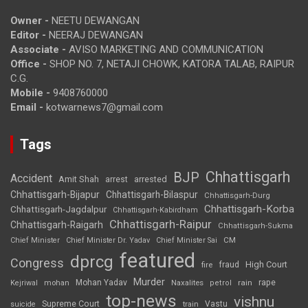
Owner -
NEETU DEWANGAN
Editor -
NEERAJ DEWANGAN
Associate -
AVISO MARKETING AND COMMUNICATION
Office -
SHOP NO. 7, NETAJI CHOWK, KATORA TALAB, RAIPUR
C.G.
Mobile -
9408760000
Email -
kotwarnews7@gmail.com
Tags
Chhattisgarh
BJP
Accident
Amit Shah
arrested
arrest
Chhattisgarh-Bijapur
Chhattisgarh-Bilaspur
Chhattisgarh-Durg
Chhattisgarh-Korba
Chhattisgarh-Jagdalpur
Chhattisgarh-Kabirdham
Chhattisgarh-Raipur
Chhattisgarh-Raigarh
Chhattisgarh-Sukma
CM
Chief Minister
Chief Minister Dr. Yadav
Chief Minister Sai
featured
dprcg
Congress
High Court
fire
fraud
Murder
rape
Mohan Yadav
Naxalites
rain
Kejriwal
mohan
petrol
top-news
vishnu
Supreme Court
Vastu
suicide
train