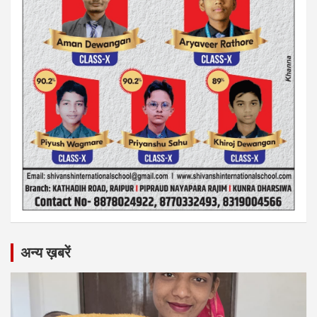
अन्य ख़बरें