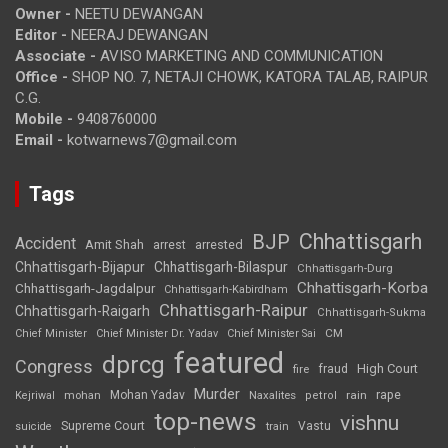
Owner -
NEETU DEWANGAN
Editor -
NEERAJ DEWANGAN
Associate -
AVISO MARKETING AND COMMUNICATION
Office -
SHOP NO. 7, NETAJI CHOWK, KATORA TALAB, RAIPUR
C.G.
Mobile -
9408760000
Email -
kotwarnews7@gmail.com
Tags
Chhattisgarh
BJP
Accident
Amit Shah
arrested
arrest
Chhattisgarh-Bijapur
Chhattisgarh-Bilaspur
Chhattisgarh-Durg
Chhattisgarh-Korba
Chhattisgarh-Jagdalpur
Chhattisgarh-Kabirdham
Chhattisgarh-Raipur
Chhattisgarh-Raigarh
Chhattisgarh-Sukma
CM
Chief Minister
Chief Minister Dr. Yadav
Chief Minister Sai
featured
dprcg
Congress
High Court
fire
fraud
Murder
rape
Mohan Yadav
Naxalites
rain
Kejriwal
mohan
petrol
top-news
vishnu
Supreme Court
Vastu
suicide
train