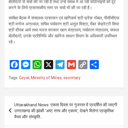
बोलीदारों से चर्चा की जा रही है तथा उन्हें समक्ष में आ रही कठिनाइयों को दूर
करने के लिये प्रशासकीय स्तर पर चर्चा भी की जा रही है।
समीक्षा बैठक में संचालक प्रशासन एवं खनिकर्म श्री फ्रेंक नोबल, पीसीसीएफ
श्री मनोज अग्रवाल, सचिव पर्यावरण श्री अतुल मिश्रा, मेंबर सेक्रेटरी सिया
श्री दीपक आर्य तथा भारत सरकार खान मंत्रालय, पर्यावरण मंत्रालय, सफल
बोलीदारों, उनके प्रतिनिधि और खनिज साधन विभाग के अधिकारी उपस्थित
रहे।
F
M
W
X
T
G
C
S
a
es
h
el
m
o
h
Tags:
Goyal
,
Ministry of Mines
,
secretary
ce
se
at
e
ail
py
ar
b
n
s
gr
Li
e
o
g
A
a
n
Post
Uttarakhand News: एकता दिवस पर गुजरात में प्रदर्शित की जाएगी
o
er
p
m
k
navigation
उत्तराखण्ड की झांकी ‘अष्ट तत्त्व और एकत्व‘, देखने मिलेगा प्राकृतिक
k
p
वैभव और संस्कृति…