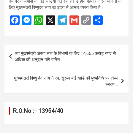
दम पर कामयाबी की नई सीढ़ियां चढ़ रही हैं। उन्होंने महतारी वंदन योजना के
लिए मुख्यमंत्री विष्णुदेव साय का हृदय से आभार व्यक्त किया है।
F
M
W
X
T
G
C
S
a
es
h
el
m
o
h
ce
se
at
e
ail
py
ar
b
n
s
gr
Li
e
Post
उप मुख्यमंत्री अरुण साव के विभागों के लिए 14,655 करोड़ रुपए से
o
g
A
a
n
navigation
अधिक की अनुदान मांगें पारित…..
o
er
p
m
k
k
p
मुख्यमंत्री विष्णु देव साय ने स्व. सुरुज बाई खांडे की पुण्यतिथि पर किया
स्मरण….
R.O.No :- 13954/40