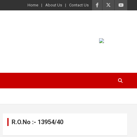
Home
About Us
Contact Us
R.O.No :- 13954/40