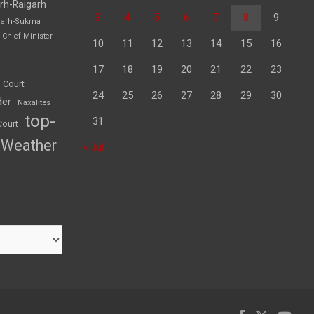
rh-Raigarh
3
4
5
6
7
8
9
garh-Sukma
Chief Minister
10
11
12
13
14
15
16
17
18
19
20
21
22
23
 Court
24
25
26
27
28
29
30
der
Naxalites
top-
31
Court
Weather
« Jul