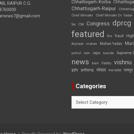
Chhattisgarh-Korba
Chhattisga
B, RAIPUR C.G.
Chhattisgarh-Raipur
8760000
Chhattis
arnews7@gmail.com
Chief Minister
Chief Minister Dr. Yadav
dprcg
Congress
CM
Sai
featured
High
fire
fraud
Mur
Mohan Yadav
Kejriwal
mohan
rape
Supreme 
rain
petrol
suicide
news
vishnu
Vastu
train
भोपाल
रायपुर
इंदौर
छत्तीसगढ़
मध्य प्रदेश
Categories
Categories
e Horse
Proudly Powered by:
WordPress