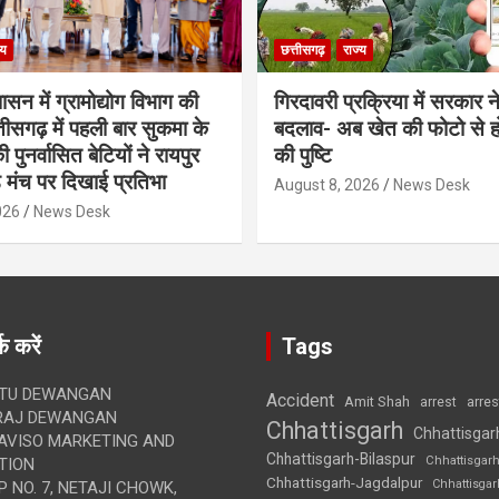
्य
छत्तीसगढ़
राज्य
शासन में ग्रामोद्योग विभाग की
गिरदावरी प्रक्रिया में सरकार ने
ीसगढ़ में पहली बार सुकमा के
बदलाव- अब खेत की फोटो से 
पुनर्वासित बेटियों ने रायपुर
की पुष्टि
े मंच पर दिखाई प्रतिभा
August 8, 2026
News Desk
026
News Desk
क करें
Tags
TU DEWANGAN
Accident
Amit Shah
arre
arrest
RAJ DEWANGAN
Chhattisgarh
Chhattisgar
AVISO MARKETING AND
Chhattisgarh-Bilaspur
Chhattisgar
TION
Chhattisgarh-Jagdalpur
Chhattisga
 NO. 7, NETAJI CHOWK,