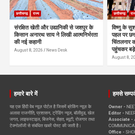
छत्तीसगढ़
राज्य
छत्तीसगढ़
राज
संरक्षित खेती और उद्यानिकी से जशपुर के
विष्णु के सु
किसान अनारथ साय ने लिखी आत्मनिर्भरता
पहल पर छत्त
की नई कहानी
चिंतलनार की 
पहुंचकर बड़
August 8, 2026
News Desk
August 8, 2
हमारे बारे में
हमसे सम्पर्
यह एक हिंदी वेब न्यूज़ पोर्टल है जिसमें ब्रेकिंग न्यूज़ के
Owner -
NEE
अलावा राजनीति, प्रशासन, ट्रेंडिंग न्यूज, बॉलीवुड, खेल
Editor -
NEE
जगत, लाइफस्टाइल, बिजनेस, सेहत, ब्यूटी, रोजगार तथा
Associate -
टेक्नोलॉजी से संबंधित खबरें पोस्ट की जाती है।
COMMUNICA
Office -
SHOP