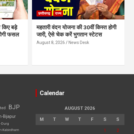
छत्तीसगढ़
राज्य
 किए बड़े
महतारी वंदन योजना की 30वीं किस्त होगी
होगी फसल
जारी, ऐसे चेक करें भुगतान स्टेटस
August 8, 2026
News Desk
Calendar
BJP
sted
AUGUST 2026
h-Bijapur
M
T
W
T
F
S
S
h-Durg
1
2
rh-Kabirdham