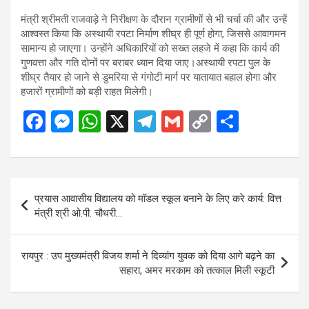
मंत्री श्रीमती राजवाड़े ने निरीक्षण के दौरान ग्रामीणों से भी चर्चा की और उन्हें
आश्वस्त किया कि अस्थायी रपटा निर्माण शीघ्र ही पूर्ण होगा, जिससे आवागमन
सामान्य हो जाएगा। उन्होंने अधिकारियों को सख्त लहजे में कहा कि कार्य की
गुणवत्ता और गति दोनों पर बराबर ध्यान दिया जाए।अस्थायी रपटा पुल के
शीघ्र तैयार हो जाने से डुमरिया से गंगोटी मार्ग पर यातायात बहाल होगा और
हजारों ग्रामीणों को बड़ी राहत मिलेगी।
F
M
W
X
T
G
C
S
a
es
h
el
m
o
h
ce
se
at
e
ail
py
ar
b
n
s
gr
Li
e
Post
प्रयास आवासीय विद्यालय को मॉडल स्कूल बनाने के लिए करे कार्य: वित्त
o
g
A
a
n
navigation
मंत्री श्री ओ.पी. चौधरी…
o
er
p
m
k
k
p
रायपुर : उप मुख्यमंत्री विजय शर्मा ने दिव्यांग युवक को दिया आगे बढ़ने का
सहारा, अमर मरकाम को तत्काल मिली स्कूटी