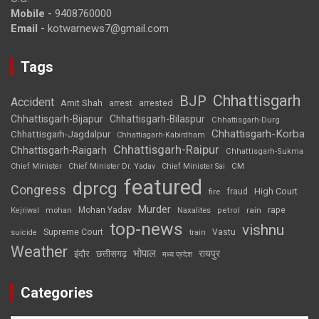
Mobile -
9408760000
Email -
kotwarnews7@gmail.com
Tags
Chhattisgarh
BJP
Accident
Amit Shah
arrested
arrest
Chhattisgarh-Bijapur
Chhattisgarh-Bilaspur
Chhattisgarh-Durg
Chhattisgarh-Korba
Chhattisgarh-Jagdalpur
Chhattisgarh-Kabirdham
Chhattisgarh-Raipur
Chhattisgarh-Raigarh
Chhattisgarh-Sukma
CM
Chief Minister
Chief Minister Dr. Yadav
Chief Minister Sai
featured
dprcg
Congress
High Court
fire
fraud
Murder
rape
Mohan Yadav
Naxalites
rain
Kejriwal
mohan
petrol
top-news
vishnu
Supreme Court
Vastu
suicide
train
Weather
भोपाल
रायपुर
इंदौर
छत्तीसगढ़
मध्य प्रदेश
Categories