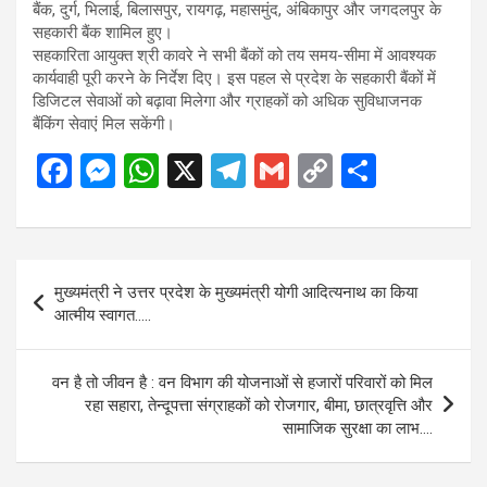
बैंक, दुर्ग, भिलाई, बिलासपुर, रायगढ़, महासमुंद, अंबिकापुर और जगदलपुर के
सहकारी बैंक शामिल हुए।
सहकारिता आयुक्त श्री कावरे ने सभी बैंकों को तय समय-सीमा में आवश्यक
कार्यवाही पूरी करने के निर्देश दिए। इस पहल से प्रदेश के सहकारी बैंकों में
डिजिटल सेवाओं को बढ़ावा मिलेगा और ग्राहकों को अधिक सुविधाजनक
बैंकिंग सेवाएं मिल सकेंगी।
F
M
W
X
T
G
C
S
a
es
h
el
m
o
h
ce
se
at
e
ail
py
ar
b
n
s
gr
Li
e
Post
मुख्यमंत्री ने उत्तर प्रदेश के मुख्यमंत्री योगी आदित्यनाथ का किया
o
g
A
a
n
navigation
आत्मीय स्वागत…..
o
er
p
m
k
k
p
वन है तो जीवन है : वन विभाग की योजनाओं से हजारों परिवारों को मिल
रहा सहारा, तेन्दूपत्ता संग्राहकों को रोजगार, बीमा, छात्रवृत्ति और
सामाजिक सुरक्षा का लाभ….