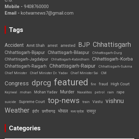
Mobile -
9408760000
Email -
kotwarnews7@gmail.com
Tags
Chhattisgarh
BJP
Accident
Amit Shah
arrested
arrest
Chhattisgarh-Bijapur
Chhattisgarh-Bilaspur
Chhattisgarh-Durg
Chhattisgarh-Korba
Chhattisgarh-Jagdalpur
Chhattisgarh-Kabirdham
Chhattisgarh-Raipur
Chhattisgarh-Raigarh
Chhattisgarh-Sukma
CM
Chief Minister
Chief Minister Dr. Yadav
Chief Minister Sai
featured
dprcg
Congress
High Court
fire
fraud
Murder
rape
Mohan Yadav
Naxalites
rain
Kejriwal
mohan
petrol
top-news
vishnu
Supreme Court
Vastu
suicide
train
Weather
भोपाल
रायपुर
इंदौर
छत्तीसगढ़
मध्य प्रदेश
Categories