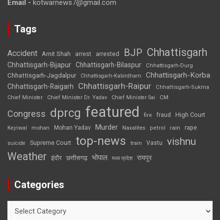
Email -
kotwarnews7@gmail.com
Tags
Chhattisgarh
BJP
Accident
Amit Shah
arrested
arrest
Chhattisgarh-Bijapur
Chhattisgarh-Bilaspur
Chhattisgarh-Durg
Chhattisgarh-Korba
Chhattisgarh-Jagdalpur
Chhattisgarh-Kabirdham
Chhattisgarh-Raipur
Chhattisgarh-Raigarh
Chhattisgarh-Sukma
CM
Chief Minister
Chief Minister Dr. Yadav
Chief Minister Sai
featured
dprcg
Congress
High Court
fire
fraud
Murder
rape
Mohan Yadav
Naxalites
rain
Kejriwal
mohan
petrol
top-news
vishnu
Supreme Court
Vastu
suicide
train
Weather
भोपाल
रायपुर
इंदौर
छत्तीसगढ़
मध्य प्रदेश
Categories
Categories