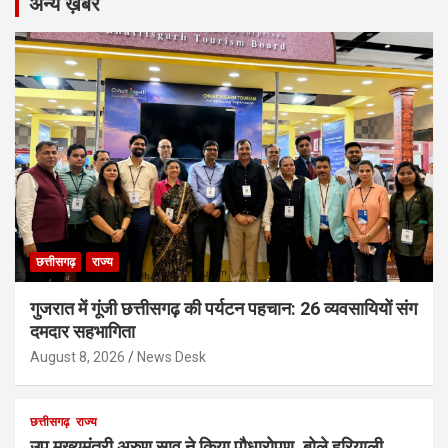
अन्य ख़बरें
छत्तीसगढ़
राज्य
गुजरात में गूंजी छत्तीसगढ़ की पर्यटन पहचान: 26 व्यवसायियों संग
दमदार सहभागिता
August 8, 2026
News Desk
छत्तीसगढ़
राज्य
उप मुख्यमंत्री अरुण साव ने किया पौधारोपण, बोले हरियाली