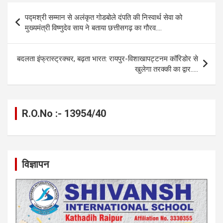
b
n
s
gr
Li
e
Post
पद्मश्री सम्मान से अलंकृत गोडबोले दंपति की निस्वार्थ सेवा को
o
g
A
a
n
navigation
मुख्यमंत्री विष्णुदेव साय ने बताया छत्तीसगढ़ का गौरव….
o
er
p
m
k
k
p
बदलता इंफ्रास्ट्रक्चर, बढ़ता भारत: रायपुर-विशाखापट्टनम कॉरिडोर से
खुलेगा तरक्की का द्वार…..
R.O.No :- 13954/40
विज्ञापन