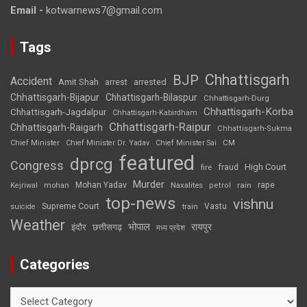
Email -
kotwarnews7@gmail.com
Tags
Chhattisgarh
BJP
Accident
Amit Shah
arrested
arrest
Chhattisgarh-Bijapur
Chhattisgarh-Bilaspur
Chhattisgarh-Durg
Chhattisgarh-Korba
Chhattisgarh-Jagdalpur
Chhattisgarh-Kabirdham
Chhattisgarh-Raipur
Chhattisgarh-Raigarh
Chhattisgarh-Sukma
CM
Chief Minister
Chief Minister Dr. Yadav
Chief Minister Sai
featured
dprcg
Congress
High Court
fire
fraud
Murder
rape
Mohan Yadav
Naxalites
rain
Kejriwal
mohan
petrol
top-news
vishnu
Supreme Court
Vastu
suicide
train
Weather
भोपाल
रायपुर
इंदौर
छत्तीसगढ़
मध्य प्रदेश
Categories
Categories