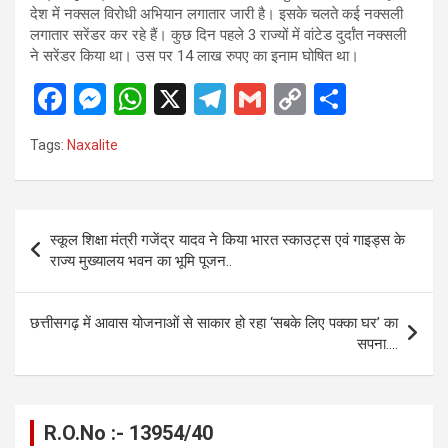
देश में नक्सल विरोधी अभियान लगातार जारी है। इसके चलते कई नक्सली
लगातार सरेंडर कर रहे हैं। कुछ दिन पहले 3 राज्यों में वांटेड दुर्दांत नक्सली
ने सरेंडर किया था। उस पर 14 लाख रुपए का इनाम घोषित था।
F
M
W
X
T
G
C
S
a
es
h
el
m
o
h
Tags:
Naxalite
ce
se
at
e
ail
py
ar
b
n
s
gr
Li
e
o
g
A
a
n
Post
स्कूल शिक्षा मंत्री गजेंद्र यादव ने किया भारत स्काउट्स एवं गाइड्स के
o
er
p
m
k
navigation
राज्य मुख्यालय भवन का भूमि पूजन..
k
p
छत्तीसगढ़ में आवास योजनाओं से साकार हो रहा ‘सबके लिए पक्का घर’ का
सपना….
R.O.No :- 13954/40