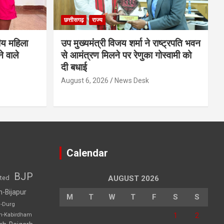
छत्तीसगढ़
राज्य
ीय महिला
उप मुख्यमंत्री विजय शर्मा ने राष्ट्रपति भवन
े वाले
से आमंत्रण मिलने पर रेणुका गोस्वामी को
दी बधाई
August 6, 2026
News Desk
Calendar
BJP
sted
AUGUST 2026
h-Bijapur
M
T
W
T
F
S
S
h-Durg
1
2
rh-Kabirdham