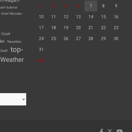
rh-Raigarh
3
4
5
6
7
8
9
garh-Sukma
Chief Minister
10
11
12
13
14
15
16
17
18
19
20
21
22
23
 Court
24
25
26
27
28
29
30
der
Naxalites
top-
31
Court
Weather
« Jul