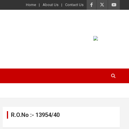
Home
About Us
Contact Us
R.O.No :- 13954/40