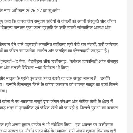
े हुए कहा कि जनजातीय समुदाय सदियों से जंगलों को अपनी संस्कृति और जीवन
ो देवतुल्य मानकर पूजा जाना प्रकृति के प्रति हमारी सांस्कृतिक आस्था और
ोगदान देने वाले पद्मश्री सम्मानित व्यक्तित्व श्री पंडी राम मंडावी, श्री जागेश्वर
ूतियों का जीवन समाजसेवा, समर्पण और जनहित का प्रेरणादायी उदाहरण है।
त पुस्तकों—‘द बैगा’, ‘वेटलैंड्स ऑफ छत्तीसगढ़’, ‘फ्लोरल डायवर्सिटी ऑफ बीजापुर
न स्थल और उनकी विविधता’—का विमोचन भी किया।
र मातृत्व के प्रति कृतज्ञता व्यक्त करने का एक अनूठा माध्यम है। उन्होंने
। उन्होंने बिलासपुर जिले के कोपरा जलाशय को रामसर साइट का दर्जा मिलने
ताया।
ोला ने स्व-सहायता समूहों द्वारा जंगल संरक्षण और जैविक खेती के क्षेत्र में
ड़ क्षेत्र में प्राकृतिक एवं जैविक खेती की जा रही है, जिससे युवाओं का पलायन
्षक श्री अरुण कुमार पाण्डेय ने भी संबोधित किया। इस अवसर पर छत्तीसगढ़
थ्य परम्परा एवं औषधि पादप बोर्ड के उपाध्यक्ष श्री अंजय शुक्ला, विधायक श्री