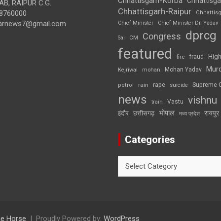
Chhattisgarh-Korba
Chhattisga
B, RAIPUR C.G.
Chhattisgarh-Raipur
8760000
Chhattis
arnews7@gmail.com
Chief Minister
Chief Minister Dr. Yadav
dprcg
Congress
CM
Sai
featured
High
fire
fraud
Mur
Mohan Yadav
Kejriwal
mohan
rape
Supreme 
rain
petrol
suicide
news
vishnu
Vastu
train
भोपाल
रायपुर
इंदौर
छत्तीसगढ़
मध्य प्रदेश
Categories
Categories
e Horse
Proudly Powered by:
WordPress