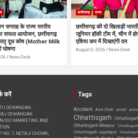
्य
छत्तीसगढ़
राज्य
ान सप्ताह के राज्य स्तरीय
छत्तीसगढ़ की दो खिलाड़ी भारत
 का सफल आयोजन, छत्तीसगढ़
जूनियर हॉकी टीम में, चीन में होन
मातृ दूध कोष (Mother Milk
एशिया कप में दिखाएंगी दम
 घोषणा
August 6, 2026
News Desk
026
News Desk
क करें
Tags
TU DEWANGAN
Accident
Amit Shah
arre
arrest
RAJ DEWANGAN
Chhattisgarh
Chhattisgar
AVISO MARKETING AND
Chhattisgarh-Bilaspur
Chhattisgar
TION
Chhattisgarh-Jagdalpur
Chhattisga
 NO. 7, NETAJI CHOWK,