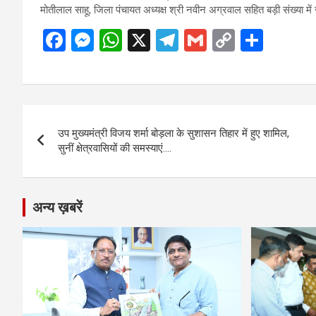
मोतीलाल साहू, जिला पंचायत अध्यक्ष श्री नवीन अग्रवाल सहित बड़ी संख्या म
F
M
W
X
T
G
C
S
a
es
h
el
m
o
h
ce
se
at
e
ail
py
ar
b
n
s
gr
Li
e
Post
o
g
A
a
n
उप मुख्यमंत्री विजय शर्मा बोड़ला के सुशासन तिहार में हुए शामिल,
navigation
o
er
p
m
k
सुनीं क्षेत्रवासियों की समस्याएं….
k
p
अन्य ख़बरें