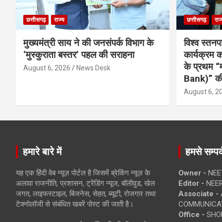
छत्तीसगढ़
राज्य
छत्तीसगढ़
राज
मुख्यमंत्री साय ने की जनसंपर्क विभाग के
विश्व स्तनप
‘मुस्कुराता बस्तर’ पहल की सराहना
कार्यक्रम
के प्रथम “
August 6, 2026
News Desk
Bank)” की
August 6, 2
हमारे बारे में
हमसे सम्पर्
यह एक हिंदी वेब न्यूज़ पोर्टल है जिसमें ब्रेकिंग न्यूज़ के
Owner -
NEE
अलावा राजनीति, प्रशासन, ट्रेंडिंग न्यूज, बॉलीवुड, खेल
Editor -
NEE
जगत, लाइफस्टाइल, बिजनेस, सेहत, ब्यूटी, रोजगार तथा
Associate -
टेक्नोलॉजी से संबंधित खबरें पोस्ट की जाती है।
COMMUNICA
Office -
SHOP