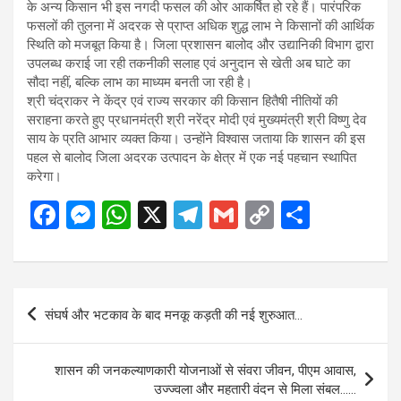
के अन्य किसान भी इस नगदी फसल की ओर आकर्षित हो रहे हैं। पारंपरिक
फसलों की तुलना में अदरक से प्राप्त अधिक शुद्ध लाभ ने किसानों की आर्थिक
स्थिति को मजबूत किया है। जिला प्रशासन बालोद और उद्यानिकी विभाग द्वारा
उपलब्ध कराई जा रही तकनीकी सलाह एवं अनुदान से खेती अब घाटे का
सौदा नहीं, बल्कि लाभ का माध्यम बनती जा रही है।
श्री चंद्राकर ने केंद्र एवं राज्य सरकार की किसान हितैषी नीतियों की
सराहना करते हुए प्रधानमंत्री श्री नरेंद्र मोदी एवं मुख्यमंत्री श्री विष्णु देव
साय के प्रति आभार व्यक्त किया। उन्होंने विश्वास जताया कि शासन की इस
पहल से बालोद जिला अदरक उत्पादन के क्षेत्र में एक नई पहचान स्थापित
करेगा।
F
M
W
X
T
G
C
S
a
es
h
el
m
o
h
ce
se
at
e
ail
py
ar
b
n
s
gr
Li
e
Post
संघर्ष और भटकाव के बाद मनकू कड़ती की नई शुरुआत…
o
g
A
a
n
navigation
o
er
p
m
k
शासन की जनकल्याणकारी योजनाओं से संवरा जीवन, पीएम आवास,
k
p
उज्ज्वला और महतारी वंदन से मिला संबल……