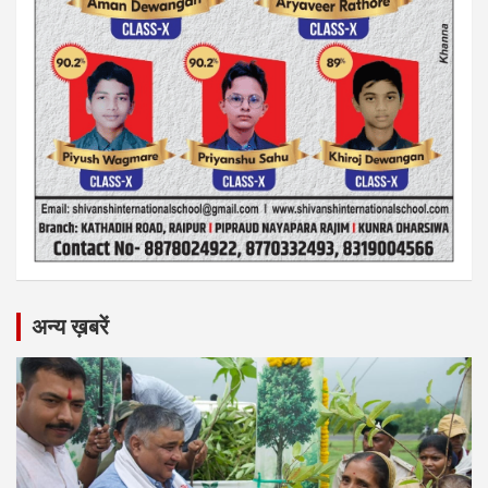
अन्य ख़बरें