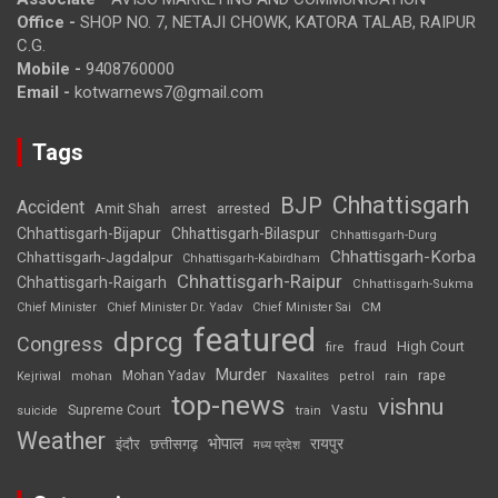
Office -
SHOP NO. 7, NETAJI CHOWK, KATORA TALAB, RAIPUR
C.G.
Mobile -
9408760000
Email -
kotwarnews7@gmail.com
Tags
Chhattisgarh
BJP
Accident
Amit Shah
arrested
arrest
Chhattisgarh-Bijapur
Chhattisgarh-Bilaspur
Chhattisgarh-Durg
Chhattisgarh-Korba
Chhattisgarh-Jagdalpur
Chhattisgarh-Kabirdham
Chhattisgarh-Raipur
Chhattisgarh-Raigarh
Chhattisgarh-Sukma
CM
Chief Minister
Chief Minister Dr. Yadav
Chief Minister Sai
featured
dprcg
Congress
High Court
fire
fraud
Murder
rape
Mohan Yadav
Naxalites
rain
Kejriwal
mohan
petrol
top-news
vishnu
Supreme Court
Vastu
suicide
train
Weather
भोपाल
रायपुर
इंदौर
छत्तीसगढ़
मध्य प्रदेश