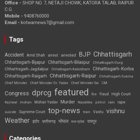
Office -
SHOP NO. 7, NETAJI CHOWK, KATORA TALAB, RAIPUR
C.G.
Mobile -
9408760000
Email -
kotwarnews7@gmail.com
Tags
Chhattisgarh
BJP
Accident
Amit Shah
arrested
arrest
Chhattisgarh-Bijapur
Chhattisgarh-Bilaspur
Chhattisgarh-Durg
Chhattisgarh-Korba
Chhattisgarh-Jagdalpur
Chhattisgarh-Kabirdham
Chhattisgarh-Raipur
Chhattisgarh-Raigarh
Chhattisgarh-Sukma
CM
Chief Minister
Chief Minister Dr. Yadav
Chief Minister Sai
featured
dprcg
Congress
High Court
fire
fraud
Murder
rape
Mohan Yadav
Naxalites
rain
Kejriwal
mohan
petrol
top-news
vishnu
Supreme Court
Vastu
suicide
train
Weather
भोपाल
रायपुर
इंदौर
छत्तीसगढ़
मध्य प्रदेश
Categories