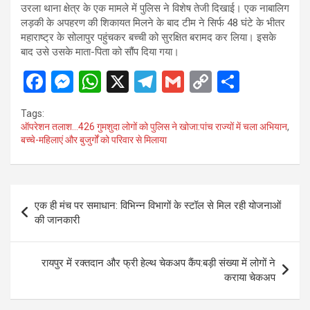
उरला थाना क्षेत्र के एक मामले में पुलिस ने विशेष तेजी दिखाई। एक नाबालिग
लड़की के अपहरण की शिकायत मिलने के बाद टीम ने सिर्फ 48 घंटे के भीतर
महाराष्ट्र के सोलापुर पहुंचकर बच्ची को सुरक्षित बरामद कर लिया। इसके
बाद उसे उसके माता-पिता को सौंप दिया गया।
F
M
W
X
T
G
C
S
a
es
h
el
m
o
h
Tags:
ce
se
at
e
ail
py
ar
ऑपरेशन तलाश…426 गुमशुदा लोगों को पुलिस ने खोजा:पांच राज्यों में चला अभियान
,
बच्चे-महिलाएं और बुजुर्गों को परिवार से मिलाया
b
n
s
gr
Li
e
o
g
A
a
n
o
er
p
m
k
Post
एक ही मंच पर समाधान: विभिन्न विभागों के स्टॉल से मिल रही योजनाओं
k
p
navigation
की जानकारी
रायपुर में रक्तदान और फ्री हेल्थ चेकअप कैंप:बड़ी संख्या में लोगों ने
कराया चेकअप