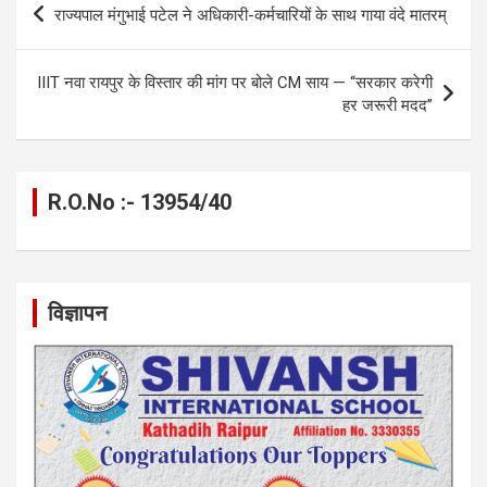
o
g
A
a
n
राज्यपाल मंगुभाई पटेल ने अधिकारी-कर्मचारियों के साथ गाया वंदे मातरम्
o
er
p
m
k
navigation
k
p
IIIT नवा रायपुर के विस्तार की मांग पर बोले CM साय — “सरकार करेगी
हर जरूरी मदद”
R.O.No :- 13954/40
विज्ञापन