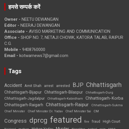
हमसे सम्पर्क करें
Owner -
NEETU DEWANGAN
Editor -
NEERAJ DEWANGAN
Associate -
AVISO MARKETING AND COMMUNICATION
Office -
SHOP NO. 7, NETAJI CHOWK, KATORA TALAB, RAIPUR
C.G.
Mobile -
9408760000
Email -
kotwarnews7@gmail.com
Tags
Chhattisgarh
BJP
Accident
Amit Shah
arrested
arrest
Chhattisgarh-Bijapur
Chhattisgarh-Bilaspur
Chhattisgarh-Durg
Chhattisgarh-Korba
Chhattisgarh-Jagdalpur
Chhattisgarh-Kabirdham
Chhattisgarh-Raipur
Chhattisgarh-Raigarh
Chhattisgarh-Sukma
CM
Chief Minister
Chief Minister Dr. Yadav
Chief Minister Sai
featured
dprcg
Congress
High Court
fire
fraud
Murder
rape
Mohan Yadav
Naxalites
rain