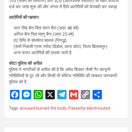
105 (साक्ष्य का विलोपन) और 3(5) (आपराधिक षडयंत्र) के तहत अपराध
दर्ज कर जांच शुरू की और जंगल में छिपे आरोपियों को घेराबंदी कर पकड़ा.
आरोपियों की पहचान:
जान सिंह बैगा पिता चरण बैगा (उम्र 48 वर्ष)
अनिल बैगा पिता मंहगु बैगा (उम्र 25 वर्ष)
02 विधि से संघर्षरत बालक (निरुद्ध)
(सभी निवासी ग्राम नर्मदा डिंडोल, थाना कोटा, जिला बिलासपुर)
अन्य फरार आरोपियों की तलाश जारी है.
कोटा पुलिस की अपील
पुलिस ने नागरिकों से अपील की है कि अवैध शिकार जैसी गैर-कानूनी
गतिविधियों से दूर रहें और किसी भी संदिग्ध गतिविधि की तत्काल जानकारी
पुलिस को दें.
F
M
W
X
T
G
C
S
a
es
h
el
m
o
h
Tags:
accused burned the body
,
Passerby electrocuted
ce
se
at
e
ail
py
ar
b
n
s
gr
Li
e
Post