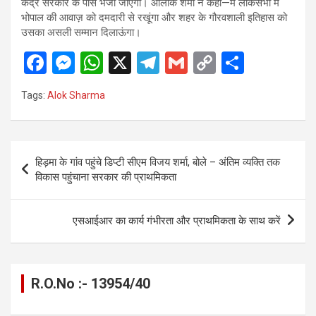
केंद्र सरकार के पास भेजा जाएगा। आलोक शर्मा ने कहा—मैं लोकसभा में
भोपाल की आवाज़ को दमदारी से रखूंगा और शहर के गौरवशाली इतिहास को
उसका असली सम्मान दिलाऊंगा।
F
M
W
X
T
G
C
S
a
es
h
el
m
o
h
Tags:
Alok Sharma
ce
se
at
e
ail
py
ar
b
n
s
gr
Li
e
o
g
A
a
n
Post
हिड़मा के गांव पहुंचे डिप्टी सीएम विजय शर्मा, बोले – अंतिम व्यक्ति तक
o
er
p
m
k
navigation
विकास पहुंचाना सरकार की प्राथमिकता
k
p
एसआईआर का कार्य गंभीरता और प्राथमिकता के साथ करें
R.O.No :- 13954/40