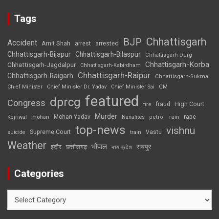
Tags
Chhattisgarh
BJP
Accident
Amit Shah
arrested
arrest
Chhattisgarh-Bijapur
Chhattisgarh-Bilaspur
Chhattisgarh-Durg
Chhattisgarh-Korba
Chhattisgarh-Jagdalpur
Chhattisgarh-Kabirdham
Chhattisgarh-Raipur
Chhattisgarh-Raigarh
Chhattisgarh-Sukma
CM
Chief Minister
Chief Minister Dr. Yadav
Chief Minister Sai
featured
dprcg
Congress
High Court
fire
fraud
Murder
rape
Mohan Yadav
Naxalites
rain
Kejriwal
mohan
petrol
top-news
vishnu
Supreme Court
Vastu
suicide
train
Weather
भोपाल
रायपुर
इंदौर
छत्तीसगढ़
मध्य प्रदेश
Categories
Categories