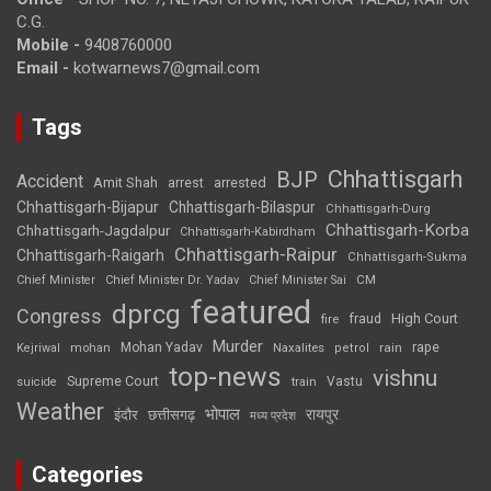
C.G.
Mobile -
9408760000
Email -
kotwarnews7@gmail.com
Tags
Chhattisgarh
BJP
Accident
Amit Shah
arrested
arrest
Chhattisgarh-Bijapur
Chhattisgarh-Bilaspur
Chhattisgarh-Durg
Chhattisgarh-Korba
Chhattisgarh-Jagdalpur
Chhattisgarh-Kabirdham
Chhattisgarh-Raipur
Chhattisgarh-Raigarh
Chhattisgarh-Sukma
CM
Chief Minister
Chief Minister Dr. Yadav
Chief Minister Sai
featured
dprcg
Congress
High Court
fire
fraud
Murder
rape
Mohan Yadav
Naxalites
rain
Kejriwal
mohan
petrol
top-news
vishnu
Supreme Court
Vastu
suicide
train
Weather
भोपाल
रायपुर
इंदौर
छत्तीसगढ़
मध्य प्रदेश
Categories