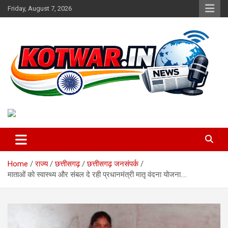
Skip
Friday, August 7, 2026
to
content
Voice of Rural India
kotwar.in
Home
राज्य
छत्तीसगढ़
छत्तीसगढ़ जनसंपर्क
माताओं को स्वास्थ्य और संबल दे रही प्रधानमंत्री मातृ वंदना योजना….