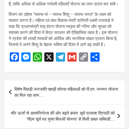
हैं, ताकि अधिक से अधिक गर्भवती महिलाएँ योजना का लाभ प्राप्त कर सकें।
विभाग का उद्देश्य “स्वस्थ मां – स्वस्थ शिशु – स्वस्थ भारत” के लक्ष्य को
साकार करना है। महिला एवं बाल विकास मंत्री श्रीमती लक्ष्मी राजवाड़े ने
कहा कि प्रधानमंत्री मातृ वंदना योजना मातृत्व की गरिमा और सुरक्षा को
सशक्त करने की दिशा में केंद्र सरकार की ऐतिहासिक पहल है। इस योजना
ने प्रदेश की लाखों माताओं को आर्थिक और मानसिक संबल प्रदान किया है,
जिससे वे अपने शिशु के बेहतर भविष्य की दिशा में आगे बढ़ सकी हैं।
F
M
W
X
T
G
C
S
a
es
h
el
m
o
h
ce
se
at
e
ail
py
ar
b
n
s
gr
Li
e
Post
विशेष पिछड़ी जनजाति पहाड़ी कोरवा महिलाओं को पी.एम. जनमन योजना
o
g
A
a
n
navigation
का मिल रहा लाभ…..
o
er
p
m
k
k
p
सौर ऊर्जा से आत्मनिर्भरता की ओर बढ़ते कदम: सूर्य प्रकाश त्रिपाठी को
‘पीएम सूर्य घर मुफ्त बिजली योजना’ से मिली डबल सब्सिडी…..