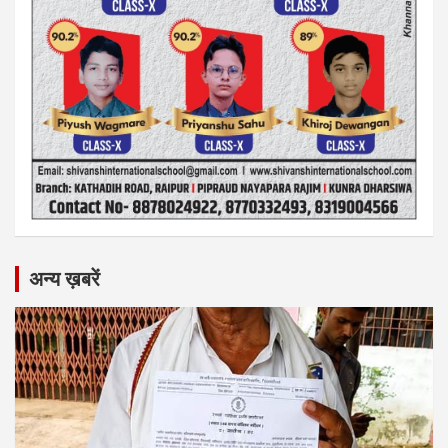
अन्य ख़बरें