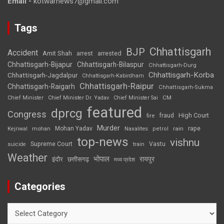
Email -
kotwarnews7@gmail.com
Tags
Chhattisgarh
BJP
Accident
Amit Shah
arrested
arrest
Chhattisgarh-Bijapur
Chhattisgarh-Bilaspur
Chhattisgarh-Durg
Chhattisgarh-Korba
Chhattisgarh-Jagdalpur
Chhattisgarh-Kabirdham
Chhattisgarh-Raipur
Chhattisgarh-Raigarh
Chhattisgarh-Sukma
CM
Chief Minister
Chief Minister Dr. Yadav
Chief Minister Sai
featured
dprcg
Congress
High Court
fire
fraud
Murder
rape
Mohan Yadav
Naxalites
rain
Kejriwal
mohan
petrol
top-news
vishnu
Supreme Court
Vastu
suicide
train
Weather
भोपाल
रायपुर
इंदौर
छत्तीसगढ़
मध्य प्रदेश
Categories
Categories