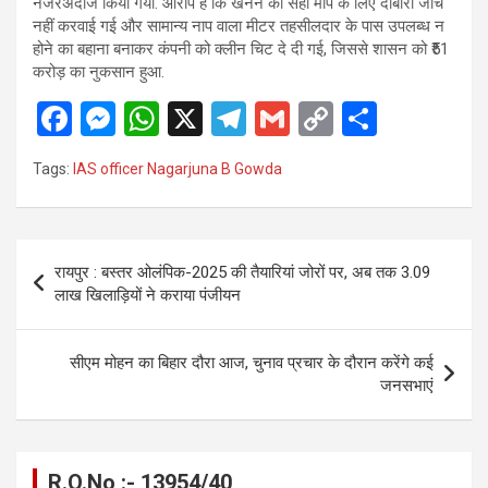
नजरअंदाज किया गया. आरोप है कि खनन की सही माप के लिए दोबारा जांच
नहीं करवाई गई और सामान्य नाप वाला मीटर तहसीलदार के पास उपलब्ध न
होने का बहाना बनाकर कंपनी को क्लीन चिट दे दी गई, जिससे शासन को ₹51
करोड़ का नुकसान हुआ.
F
M
W
X
T
G
C
S
a
es
h
el
m
o
h
Tags:
IAS officer Nagarjuna B Gowda
ce
se
at
e
ail
py
ar
b
n
s
gr
Li
e
o
g
A
a
n
Post
रायपुर : बस्तर ओलंपिक-2025 की तैयारियां जोरों पर, अब तक 3.09
o
er
p
m
k
navigation
लाख खिलाड़ियों ने कराया पंजीयन
k
p
सीएम मोहन का बिहार दौरा आज, चुनाव प्रचार के दौरान करेंगे कई
जनसभाएं
R.O.No :- 13954/40