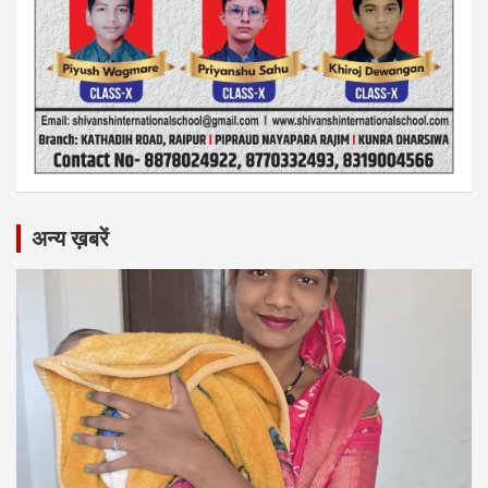
अन्य ख़बरें