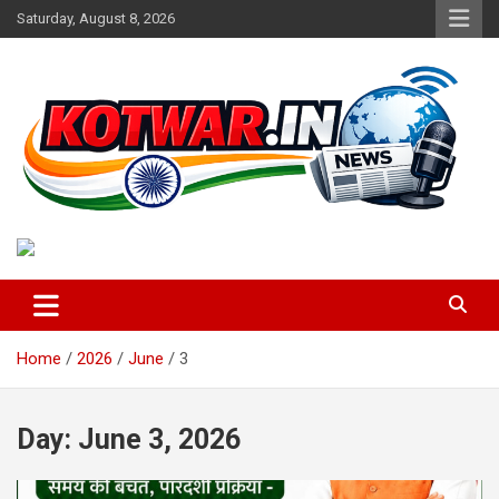
Skip
Saturday, August 8, 2026
to
content
Voice of Rural India
kotwar.in
Home
2026
June
3
Day:
June 3, 2026