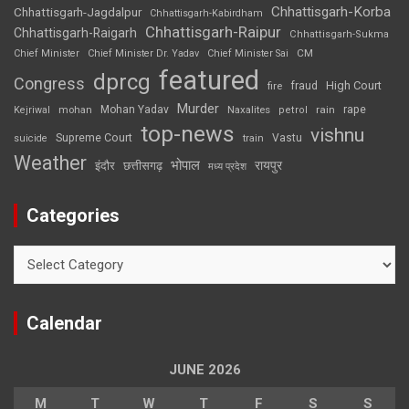
Chhattisgarh-Korba
Chhattisgarh-Jagdalpur
Chhattisgarh-Kabirdham
Chhattisgarh-Raipur
Chhattisgarh-Raigarh
Chhattisgarh-Sukma
CM
Chief Minister
Chief Minister Dr. Yadav
Chief Minister Sai
featured
dprcg
Congress
High Court
fire
fraud
Murder
rape
Mohan Yadav
Naxalites
rain
Kejriwal
mohan
petrol
top-news
vishnu
Supreme Court
Vastu
suicide
train
Weather
भोपाल
रायपुर
इंदौर
छत्तीसगढ़
मध्य प्रदेश
Categories
Categories
Calendar
JUNE 2026
M
T
W
T
F
S
S