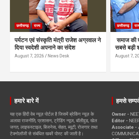
छत्तीसगढ़
राज्य
छत्तीसगढ़
राज
पर्यटन एवं संस्कृति मंत्री राजेश अग्रवाल ने
समाज की ए
दिया स्वदेशी अपनाने का संदेश
सबसे बड़ी श
August 7, 2026
News Desk
August 7, 2
हमारे बारे में
हमसे सम्पर्
यह एक हिंदी वेब न्यूज़ पोर्टल है जिसमें ब्रेकिंग न्यूज़ के
Owner -
NEE
अलावा राजनीति, प्रशासन, ट्रेंडिंग न्यूज, बॉलीवुड, खेल
Editor -
NEE
जगत, लाइफस्टाइल, बिजनेस, सेहत, ब्यूटी, रोजगार तथा
Associate -
टेक्नोलॉजी से संबंधित खबरें पोस्ट की जाती है।
COMMUNICA