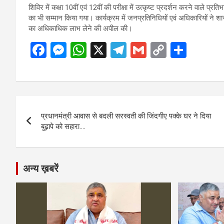
शिविर में कक्षा 10वीं एवं 12वीं की परीक्षा में उत्कृष्ट प्रदर्शन करने वाले प्र
का भी सम्मान किया गया। कार्यक्रम में जनप्रतिनिधियों एवं अधिकारियों ने
का अधिकाधिक लाभ लेने की अपील की।
F
M
W
X
T
G
C
S
a
es
h
el
m
o
h
ce
se
at
e
ail
py
ar
b
n
s
gr
Li
e
Post
o
g
A
a
n
प्रधानमंत्री आवास से बदली सरस्वती की जिंदगीए पक्के घर ने दिया
navigation
o
er
p
m
k
बुढ़ापे को सहारा….
k
p
अन्य ख़बरें