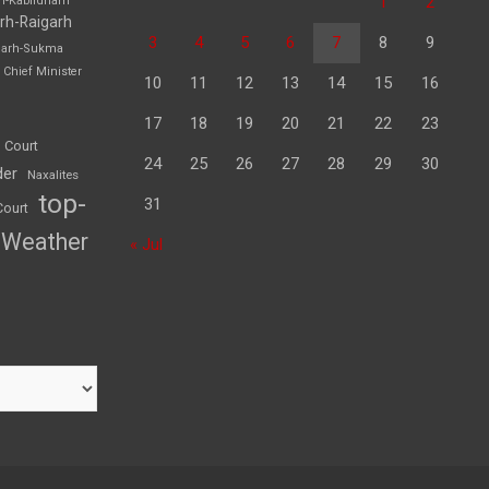
1
2
rh-Kabirdham
rh-Raigarh
3
4
5
6
7
8
9
garh-Sukma
Chief Minister
10
11
12
13
14
15
16
17
18
19
20
21
22
23
 Court
24
25
26
27
28
29
30
der
Naxalites
top-
31
Court
Weather
« Jul