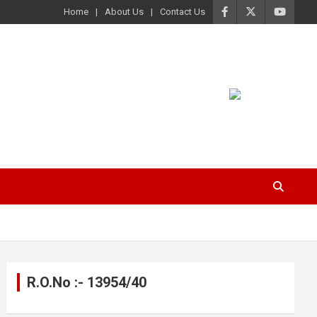
Home
About Us
Contact Us
R.O.No :- 13954/40