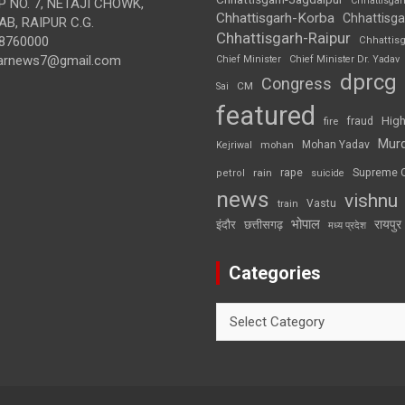
Chhattisga
 NO. 7, NETAJI CHOWK,
Chhattisgarh-Korba
Chhattisga
B, RAIPUR C.G.
Chhattisgarh-Raipur
8760000
Chhattis
arnews7@gmail.com
Chief Minister
Chief Minister Dr. Yadav
dprcg
Congress
CM
Sai
featured
High
fire
fraud
Mur
Mohan Yadav
Kejriwal
mohan
rape
Supreme 
rain
petrol
suicide
news
vishnu
Vastu
train
भोपाल
रायपुर
इंदौर
छत्तीसगढ़
मध्य प्रदेश
Categories
Categories