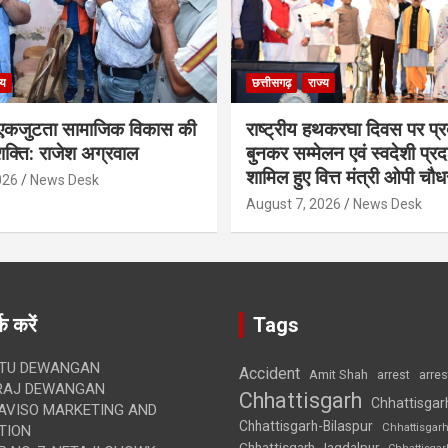
्य
छत्तीसगढ़
राज्य
कजुटता सामाजिक विकास की
राष्ट्रीय हथकरघा दिवस पर प्र
क्ति: राजेश अग्रवाल
बुनकर सम्मेलन एवं स्वदेशी प्रदर्
शामिल हुए वित्त मंत्री ओपी चौध
026
News Desk
August 7, 2026
News Desk
क करें
Tags
TU DEWANGAN
Accident
Amit Shah
arre
arrest
RAJ DEWANGAN
Chhattisgarh
Chhattisgar
AVISO MARKETING AND
Chhattisgarh-Bilaspur
Chhattisgar
TION
Chhattisgarh-Jagdalpur