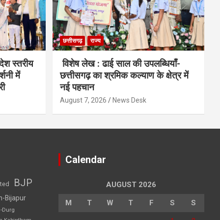
छत्तीसगढ़
राज्य
देश स्तरीय
विशेष लेख : ढाई साल की उपलब्धियाँ-
शनी में
छत्तीसगढ़ का श्रमिक कल्याण के क्षेत्र में
री
नई पहचान
August 7, 2026
News Desk
Calendar
BJP
sted
AUGUST 2026
h-Bijapur
M
T
W
T
F
S
S
h-Durg