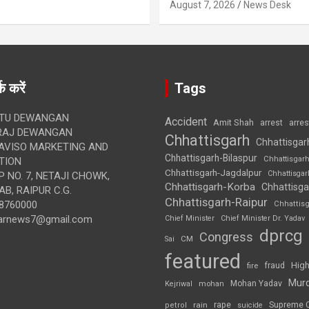
August 7, 2026
News Desk
क करें
Tags
TU DEWANGAN
Accident
Amit Shah
arre
arrest
RAJ DEWANGAN
Chhattisgarh
Chhattisgar
AVISO MARKETING AND
Chhattisgarh-Bilaspur
Chhattisgar
TION
Chhattisgarh-Jagdalpur
Chhattisga
 NO. 7, NETAJI CHOWK,
Chhattisgarh-Korba
Chhattisga
B, RAIPUR C.G.
Chhattisgarh-Raipur
8760000
Chhattis
arnews7@gmail.com
Chief Minister
Chief Minister Dr. Yadav
dprcg
Congress
CM
Sai
featured
High
fire
fraud
Mur
Mohan Yadav
Kejriwal
mohan
rape
Supreme 
rain
petrol
suicide