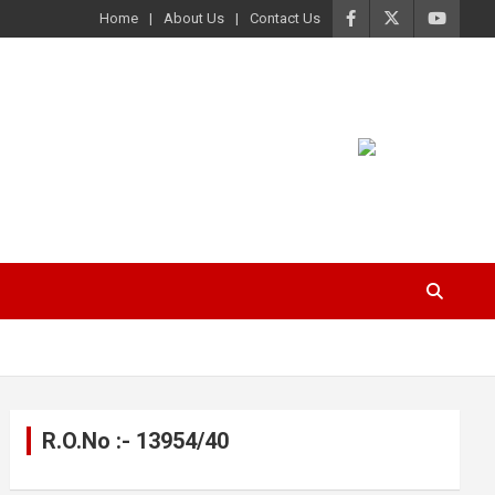
Home
About Us
Contact Us
R.O.No :- 13954/40