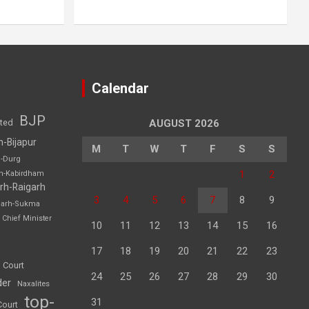
Calendar
BJP
sted
AUGUST 2026
h-Bijapur
M
T
W
T
F
S
S
h-Durg
1
2
rh-Kabirdham
rh-Raigarh
3
4
5
6
7
8
9
garh-Sukma
Chief Minister
10
11
12
13
14
15
16
17
18
19
20
21
22
23
 Court
24
25
26
27
28
29
30
der
Naxalites
top-
31
Court