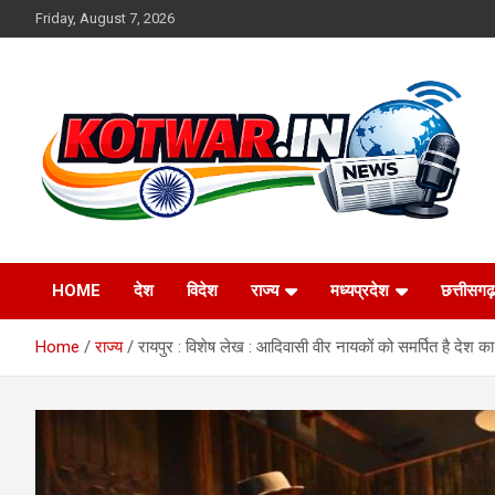
Skip
Friday, August 7, 2026
to
content
Voice of Rural India
kotwar.in
HOME
देश
विदेश
राज्य
मध्यप्रदेश
छत्तीसगढ़
Home
राज्य
रायपुर : विशेष लेख : आदिवासी वीर नायकों को समर्पित है देश