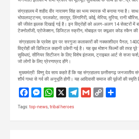
संग्रहालय में शहीद वीर नारायण सिंह का भव्य स्मारक भी बनाया गया है। साथ ही 
भोपालपट्टनम, परलकोट, तारापुर, लिंगागिरी, कोई, मेरिया, मुरिया, रानी चौरि
की जीवंत झलक दिखाई गई है। इन विद्रोहों को अलग-अलग 14 सेक्टरों में बा
टेक्नोलॉजी, प्रोजेक्शन, डिजिटल स्क्रीन, मोबाइल पर क्यूआर कोड स्कैन की 
संग्रहालय के प्रवेश द्वार पर सरगुजा कलाकारों की नक्काशीदार पैनल, 1400 
विद्रोहों की डिजिटल कहानी उकेरी गई है। यह वृक्ष मोशन फिल्मों की तरह पूरे 
सुविधाएं, सीनियर सिटीजन के लिए विशेष इंतजाम, ट्राइबल आर्ट से सजा फर्श, भ
जो लोगों के लिए प्रेरणाप्रद होंगे।
मुख्यमंत्री विष्णु देव साय कहते हैं कि यह संग्रहालय छत्तीसगढ़ जनजातीय संस
शौर्य गाथा से गर्व की अनुभूति होगी। यह आदिवासी समाज की पूर्वजों की स्मृति
F
M
W
X
T
G
C
S
a
es
h
el
m
o
h
Tags:
top-news
,
tribal heroes
ce
se
at
e
ail
py
ar
b
n
s
gr
Li
e
o
g
A
a
n
Post