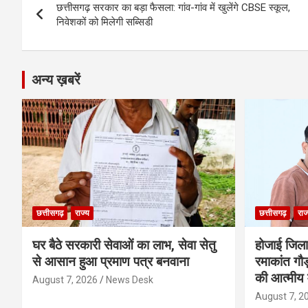
o
er
p
m
k
छत्तीसगढ़ सरकार का बड़ा फैसला: गांव-गांव में खुलेंगे CBSE स्कूल,
navigation
निवेशकों को मिलेगी सब्सिडी
k
p
अन्य ख़बरें
छत्तीसगढ़
राज्य
छत्तीसगढ़
राज
घर बैठे सरकारी सेवाओं का लाभ, सेवा सेतु
होजाई जिल
से आसान हुआ प्रमाण पत्र बनवाना
रमाकांत गौड़
की आत्मीय 
August 7, 2026
News Desk
August 7, 2