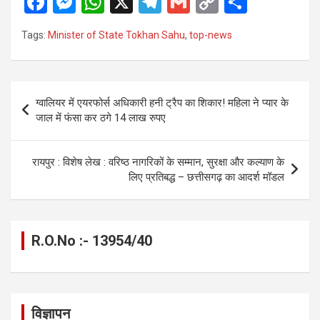
F
M
W
X
T
G
C
S
a
es
h
el
m
o
h
Tags:
Minister of State Tokhan Sahu
,
top-news
ce
se
at
e
ail
py
ar
b
n
s
gr
Li
e
o
g
A
a
n
Post
ग्वालियर में एयरफोर्स अधिकारी हनी ट्रैप का शिकार! महिला ने प्यार के
o
er
p
m
k
navigation
जाल में फंसा कर ठगे 14 लाख रुपए
k
p
रायपुर : विशेष लेख : वरिष्ठ नागरिकों के सम्मान, सुरक्षा और कल्याण के
लिए प्रतिबद्ध – छत्तीसगढ़ का आदर्श मॉडल
R.O.No :- 13954/40
विज्ञापन