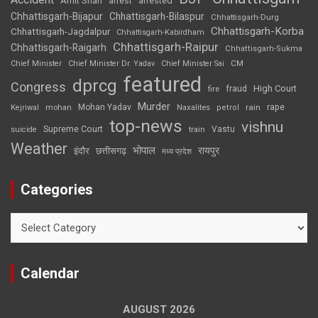
Amit Shah
arrested
arrest
Chhattisgarh-Bijapur
Chhattisgarh-Bilaspur
Chhattisgarh-Durg
Chhattisgarh-Korba
Chhattisgarh-Jagdalpur
Chhattisgarh-Kabirdham
Chhattisgarh-Raipur
Chhattisgarh-Raigarh
Chhattisgarh-Sukma
CM
Chief Minister
Chief Minister Dr. Yadav
Chief Minister Sai
featured
dprcg
Congress
High Court
fire
fraud
Murder
rape
Mohan Yadav
Naxalites
rain
Kejriwal
mohan
petrol
top-news
vishnu
Supreme Court
Vastu
suicide
train
Weather
भोपाल
रायपुर
इंदौर
छत्तीसगढ़
मध्य प्रदेश
Categories
Categories
Calendar
AUGUST 2026