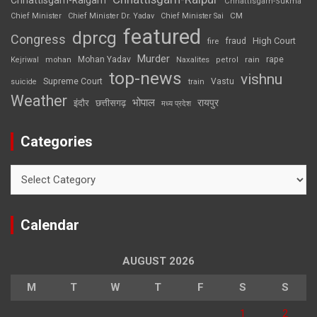
Chhattisgarh-Sukma
CM
Chief Minister
Chief Minister Dr. Yadav
Chief Minister Sai
featured
dprcg
Congress
High Court
fire
fraud
Murder
rape
Mohan Yadav
Naxalites
rain
Kejriwal
mohan
petrol
top-news
vishnu
Supreme Court
Vastu
suicide
train
Weather
भोपाल
रायपुर
इंदौर
छत्तीसगढ़
मध्य प्रदेश
Categories
Categories
Calendar
AUGUST 2026
M
T
W
T
F
S
S
1
2