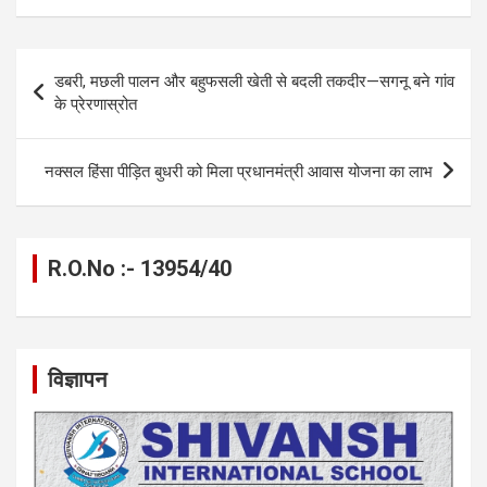
ce
se
at
e
ail
py
ar
b
n
s
gr
Li
e
Post
डबरी, मछली पालन और बहुफसली खेती से बदली तकदीर—सगनू बने गांव
o
g
A
a
n
navigation
के प्रेरणास्रोत
o
er
p
m
k
k
p
नक्सल हिंसा पीड़ित बुधरी को मिला प्रधानमंत्री आवास योजना का लाभ
R.O.No :- 13954/40
विज्ञापन