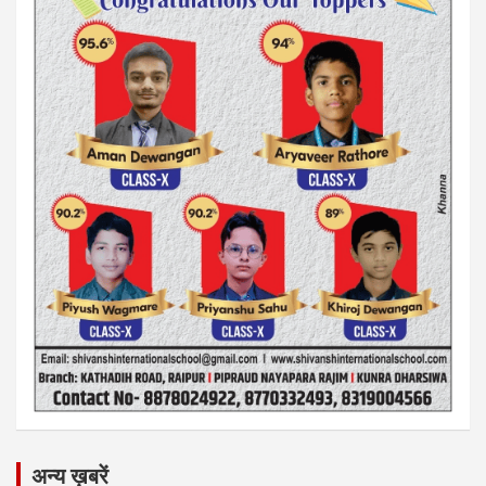
अन्य ख़बरें