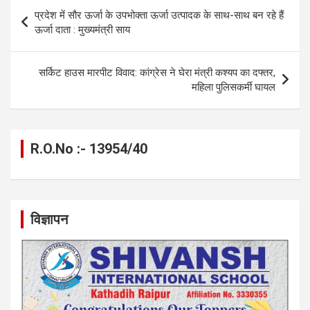
b
n
s
gr
Li
e
Post
प्रदेश में सौर ऊर्जा के उपभोक्ता ऊर्जा उत्पादक के साथ-साथ बन रहे हैं
o
g
A
a
n
navigation
ऊर्जा दाता : मुख्यमंत्री साय
o
er
p
m
k
k
p
सर्किट हाउस मारपीट विवाद: कांग्रेस ने घेरा मंत्री कश्यप का दफ्तर,
महिला पुलिसकर्मी घायल
R.O.No :- 13954/40
विज्ञापन