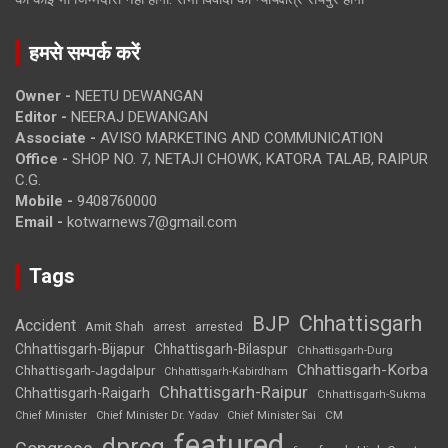
हमसे सम्पर्क करें
Owner -
NEETU DEWANGAN
Editor -
NEERAJ DEWANGAN
Associate -
AVISO MARKETING AND COMMUNICATION
Office -
SHOP NO. 7, NETAJI CHOWK, KATORA TALAB, RAIPUR
C.G.
Mobile -
9408760000
Email -
kotwarnews7@gmail.com
Tags
Chhattisgarh
BJP
Accident
Amit Shah
arrested
arrest
Chhattisgarh-Bijapur
Chhattisgarh-Bilaspur
Chhattisgarh-Durg
Chhattisgarh-Korba
Chhattisgarh-Jagdalpur
Chhattisgarh-Kabirdham
Chhattisgarh-Raipur
Chhattisgarh-Raigarh
Chhattisgarh-Sukma
CM
Chief Minister
Chief Minister Dr. Yadav
Chief Minister Sai
featured
dprcg