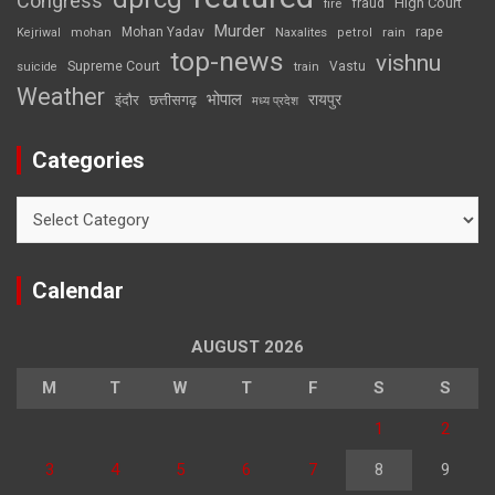
Congress
High Court
fire
fraud
Murder
rape
Mohan Yadav
Naxalites
rain
Kejriwal
mohan
petrol
top-news
vishnu
Supreme Court
Vastu
suicide
train
Weather
भोपाल
रायपुर
इंदौर
छत्तीसगढ़
मध्य प्रदेश
Categories
Categories
Calendar
AUGUST 2026
M
T
W
T
F
S
S
1
2
3
4
5
6
7
8
9