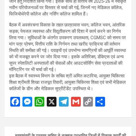
जाने हेतु निर्देशित किया गया। इसके साथ ही वित्तीय वर्ष 2025-26 में स्वीकृत
नवीन परियोजनाओं पर विस्तार से चर्चा की गई, जिनमें नए मेडिकल कॉलेज,
फिजियोथेरेपी कॉलेज और नर्सिंग कॉलेज शामिल हैं।
बैठक में अवसंरचना विकास के तहत छात्रावास भवन, कॉलेज भवन, आंतरिक
सड़क, पेयजल व्यवस्था और विद्युतीकरण की दिशा में कार्य करने का निर्णय
लिया गया। सुविधाओं के अंतर्गत उपकरण उपलब्धता, CGMSC को समय पर
मांग पत्र प्रेषण, वित्तीय राशि के निर्गमन तथा खरीद प्रक्रिया की वर्तमान
स्थिति की समीक्षा की गई। दवाइयों एवं उपभोग्य सामग्रियों की आपूर्ति व्यवस्था
को भी मजबूत करने पर जोर दिया गया। इसके अतिरिक्त, डीकेएस एवं अन्य
सुपर स्पेशलिटी अस्पतालों की सेवाओं और आउटसोर्सिंग सेवा प्रदाताओं की
मॉनिटरिंग पर भी चर्चा की गई।
इस बैठक में स्वास्थ्य विभाग के सचिव श्री अमित कटारिया, आयुक्त चिकित्सा
शिक्षा श्रीमती शिखा राजपूत तिवारी, आयुक्त चिकित्सा शिक्षा एवं सभी मेडिकल
कॉलेजों के डीन और मेडिकल सुप्रीटेंडेंट उपस्थित थे।
F
M
W
X
T
G
C
S
a
es
h
el
m
o
h
ce
se
at
e
ail
py
ar
b
n
s
gr
Li
e
Post
मुख्यमंत्री के प्रमुख सचिव ने नक्सल प्रभावित जिलों में विकास कार्यों की