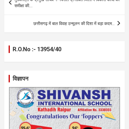
o
g
A
a
n
navigation
समीक्षा की….
o
er
p
m
k
k
p
छत्तीसगढ़ में बाल विवाह उन्मूलन की दिशा में बड़ा कदम…
R.O.No :- 13954/40
विज्ञापन